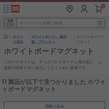
0
型番
/
オフィ
/
ホワイトボード、 掲示
/
ホワイトボードマ
ス用品
板・プランナー
グネット
ホワイトボードマグネット
このマグネットは、ディスプレイボードと掲示板に
最新の情報を常に掲示しておくために最適です。 オ
フィス環境又は家庭で、ホワイトボード又はガラス
ボードに使用できます。このマグネットは、さまざ
17 製品が以下で見つかりました ホワイ
まな色やサイズが用意され、新しいアイデア、注意
トボードマグネット
が必要な家庭の請求書、一般的な日常のToDoリス
トなどを簡単に掲示できます。 ガラスボードのマグ
ネットは、ガラス層を通過する必要があるため、通
絞り込み
常のホワイトボードよりも強力になっています。