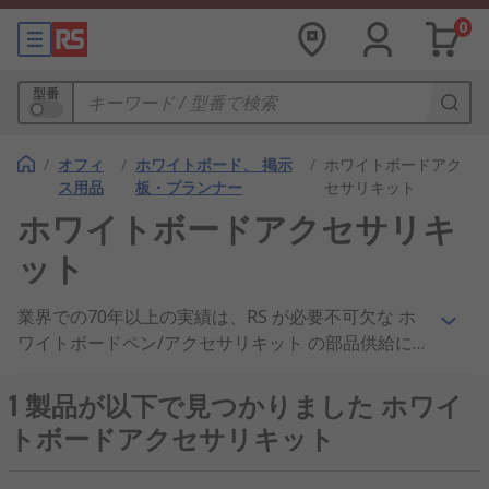
0
型番
/
オフィ
/
ホワイトボード、 掲示
/
ホワイトボードアク
ス用品
板・プランナー
セサリキット
ホワイトボードアクセサリキ
ット
業界での70年以上の実績は、RS が必要不可欠な ホ
ワイトボードペン/アクセサリキット の部品供給に
おいて豊富な経験があることを示しています。世界
のエンジニアをサポートするため、160以上の国の
1 製品が以下で見つかりました ホワイ
お客様に ホワイトボードペン/アクセサリキット お
トボードアクセサリキット
よび ホワイトボード 製品を出荷、 ホワイトボード
クリーナーイレーサー または ホワイトボード にお