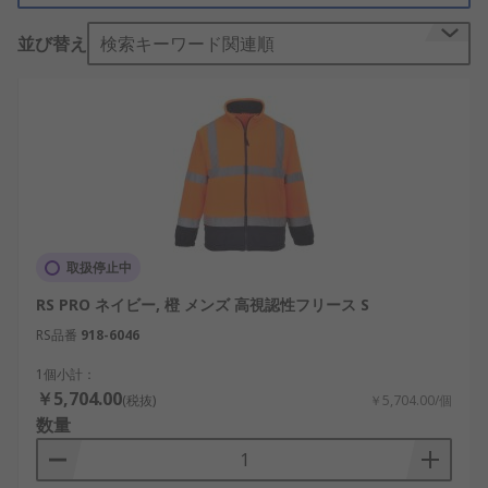
h3選択する方法/h3
並び替え
検索キーワード関連順
当社の高視認性パーカー及びフリースは耐摩耗性、
快適性を備え、素材は綿、 ポリエステル又はその両
方の組み合わせになっています。基本色はイエロー
又はオレンジで反射テープが付けられており、 サイ
ズはS → XXLです。当社からは、納得のゆく製品を
簡単に購入できます。
h3主な特長/h3ulli高視認性パーカー、 フリースと
取扱停止中
スウェットシャツ/lili男性、 男女共用/liliサイズはS
→ XXL/lili素材: 綿又はポリエステル/lili色: イエロー
RS PRO ネイビー, 橙 メンズ 高視認性フリース S
又はオレンジ/lili反射テープ/lili ENクラス 2、
RS品番
918-6046
3/li/ulh3高視認性/h3
1個小計：
高視認性パーカー及びフリースは、職場での視認性
￥5,704.00
(税抜)
￥5,704.00/個
を保ち、怪我のリスクを軽減する安全作業服です。
数量
高視認性の衣類で使用されている反射素材は、入射
と同じ方向に光線を反射することで、高視認性の効