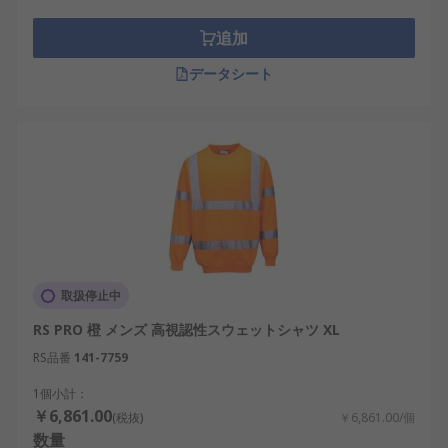
果を発揮します。高視認性の作業服は、職場のPPE
(個人用保護具)規制によって分類されている保護ア
追加
イテムの1つです。
データシート
h3用途/h3ulli 産業用途/lili倉庫/lili交通整理/lili 屋
外活動/li/ul
取扱停止中
RS PRO 橙 メンズ 高視認性スウェットシャツ XL
RS品番
141-7759
1個小計：
￥6,861.00
(税抜)
￥6,861.00/個
数量