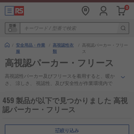
0
型番
/
安全用品・作業
/
高視認性衣
/
高視認パーカー・フリー
服
類
ス
高視認パーカー・フリース
高視認性パーカー及びフリースを着用すると、暖か
さ、 涼しさ、 視認性、及び安全性が作業環境内で
保たれます。RSでは、お客様の安全性のニーズに適
合する高視認性ソリューションを用意しています。
459 製品が以下で見つかりました 高視
当社製品には、DickiesやRS Proなどの一流ブラン
認パーカー・フリース
ドが提供する、高視認性フリースジャケット、 高視
認性パーカー、高視認性スウェットシャツなどのカ
テゴリの高視認性製品を取り揃えています。
絞り込み