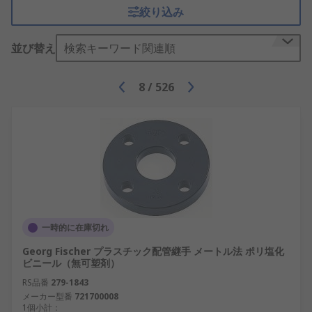
絞り込み
配管システムには多数のアクセサリを統合すること
ができます。シーリングキットとテープを使用し
並び替え
検索キーワード関連順
て、配管内のシールを補強し、ねじのせん断を防止
することができます。パイプマーキングテープは、
8
/
526
さまざまなタイプのパイプを識別するのに最適で
す。
一時的に在庫切れ
Georg Fischer プラスチック配管継手 メートル法 ポリ塩化
ビニール（無可塑剤）
RS品番
279-1843
メーカー型番
721700008
1個小計：