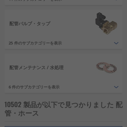
器、セントラルヒーティングポンプ、プロセスポン
プ、太陽光暖房システムなどがあります。
メンテナンス
配管バルブ・タップ
配管システムにはメンテナンスが不可欠です。シス
テムの寿命を延ばすだけでなく、コストのかさむ修
25 件のサブカテゴリーを表示
理を回避して事故を防止することもできます。フィ
ルタ、クリーニングブラシ、及びスケール除去キッ
トを使用することで、パイプや装置の寿命を延ばす
配管メンテナンス / 水処理
ことができます。
シーラント
6 件のサブカテゴリーを表示
シーラントは防水シール又は気密シールを作成しま
10502 製品が以下で見つかりました 配
す。シーラントは、パイプの接合部からの漏れを防
管・ホース
ぐために使用します。
アクセサリ