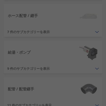
は、液体や気体を搬送するのに使用される中空のシ
リンダです。パイプ、ホース、チューブは、あらゆ
る用途に適した素材が利用できます。こうした素材
ホース配管 / 継手
には、PVC、PEX、銅、亜鉛めっき鋼、鋳鉄などが
あります。
7 件のサブカテゴリーを表示
パイプ継手
パイプ継手は、パイプをつなぎ合わせ、流れの方向
を変えるために使用されます。銅、青銅、真鍮を含
給湯・ポンプ
む多様な素材が使用されています。プッシュフィッ
ト、ねじ付き継手、ソケット、エルボ、ティーなど
の選択肢があり、用途に最適な継手を利用できま
9 件のサブカテゴリーを表示
す。
HVAC (暖房、換気、空調)
配管 / 配管継手
配管製品は一般的に、暖房、換気、空調の用途に使
用されます。こうした製品には、ラジエータ、温水
11 件のサブカテゴリーを表示