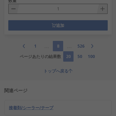
数量
追加
1
8
526
ページあたりの結果数
20
50
100
トップへ戻る
関連ページ
接着剤/シーラー/テープ