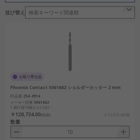
り、使用後や破損時に簡単に交換できるように設計
並び替え
検索キーワード関連順
されています。
スクエアショルダミルの代表的な
用途：
スクエアショルダミルは、次の業界での用途向けに
設計された業務用工具です：
エンジニアリング
お取り寄せ品
金属加工
Phoenix Contact 5061662 ショルダーカッター 2 mm
自動車産業
RS品番
254-4914
メーカー型番
5061662
航空宇宙産業
1 袋(1袋10個入り) 小計：
￥120,734.00
機械切断
(税抜)
￥12,073.40/個
数量
建設業