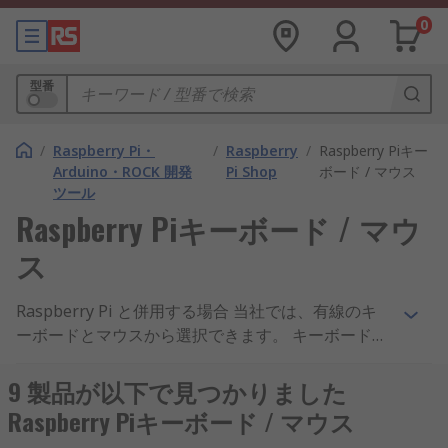
0
型番
/
Raspberry Pi・
/
Raspberry
/
Raspberry Piキー
Arduino・ROCK 開発
Pi Shop
ボード / マウス
ツール
Raspberry Piキーボード / マウ
ス
Raspberry Pi と併用する場合 当社では、有線のキ
ーボードとマウスから選択できます。 キーボード
は、英国、その他の要件に応じて、さまざまなレイ
アウトで使用できます。 米国、 イタリア語、 ドイ
9 製品が以下で見つかりました
ツ語とスペイン語。
Raspberry Piキーボード / マウス