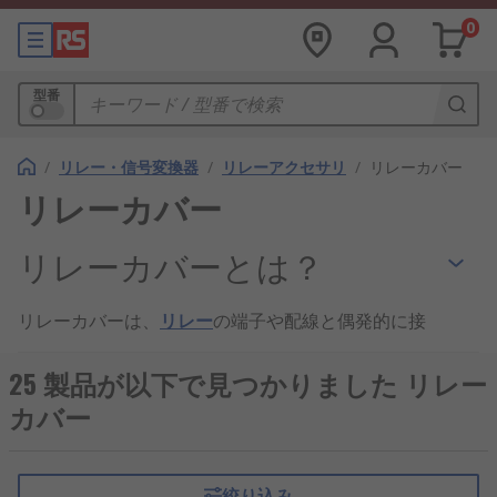
0
型番
/
リレー・信号変換器
/
リレーアクセサリ
/
リレーカバー
リレーカバー
リレーカバーとは？
リレーカバーは、
リレー
の端子や配線と偶発的に接
触したり、損傷したりする可能性を減らすのに役立
つ保護
リレーアクセサリ
です。
25 製品が以下で見つかりました リレー
カバー
リレーカバーはどのように機能し
ますか？
絞り込み