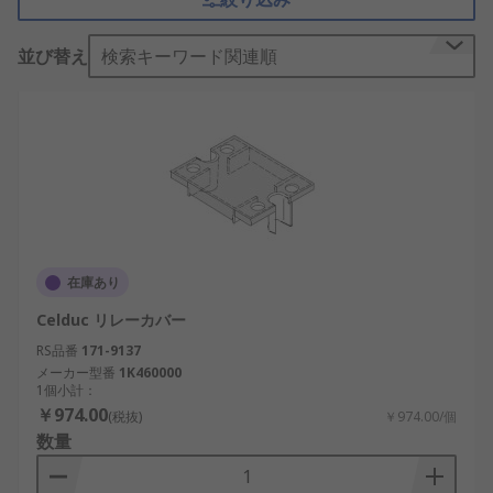
リレーカバーは、ほこりや汚れを防ぎ、その他の不
要な物質がリレーに侵入するのを防止します。設置
並び替え
検索キーワード関連順
が簡単で、交換、再配線、又はその他のメンテナン
ス作業も実施できます。
ほとんどのリレーカバーはプラスチック製です。推
奨レベルを超える温度になる可能性を減らすため
に、リレーが乾燥し、十分に換気が行き届くように
設計されています。一部のカバーには、テスト装置
用のアクセス穴があります。
在庫あり
ほとんどのリレーには異なる動作電圧と電流オプシ
Celduc リレーカバー
ョンが用意されているため、リレーカバーにも安全
に使用できる電圧と電流の定格があります。
RS品番
171-9137
メーカー型番
1K460000
1個小計：
リレーカバーは、どのような用途
￥974.00
(税抜)
￥974.00/個
に使用されますか？
数量