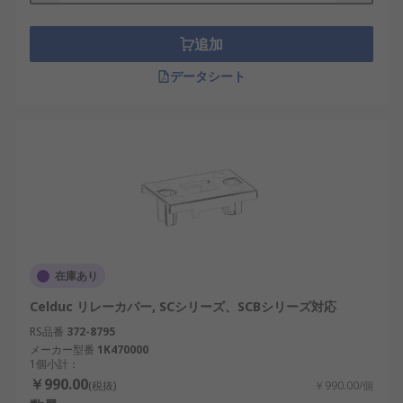
リレーカバーは、屋内と屋外の両方で使用されるリ
レーを覆うために使用されます。学校、オフィス、
農場、病院、スタジオなどの場所でリレーカバーが
追加
使用されています。
データシート
RSでは、次のようなさまざまなリレーカバーの種類
を用意しています。
リレーカバーの種類
DINレールカバー
リレー端子カバー
安全カバー
在庫あり
Celduc リレーカバー, SCシリーズ、SCBシリーズ対応
RS品番
372-8795
メーカー型番
1K470000
1個小計：
￥990.00
(税抜)
￥990.00/個