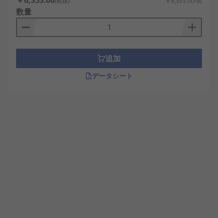
￥6,353.00
(税抜)
￥6,353.00/個
数量
追加
データシート