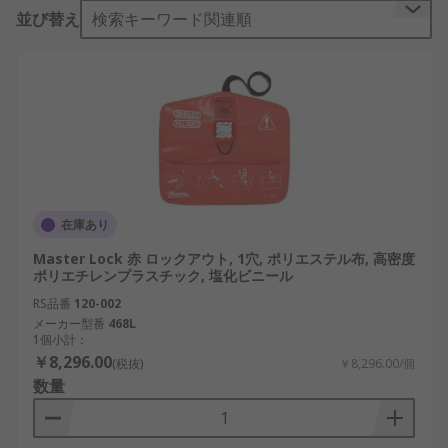
並び替え
検索キーワード関連順
順は、経験のある担当者のみが実行してください。
どのような種類がありますか?
ロックアウト装置には、さまざまな種類がありま
す。 次などは最も人気のあるものの一部です。
ゲートバルブロックアウト
これはメンテナンス作業中のバルブのロックアウト
在庫あり
用です。 堅牢なバルブロックアウトは、バルブハン
Master Lock 赤 ロックアウト, 1穴, ポリエステル布, 高密度
ドルに取り付けて、取り付けポイントに南京錠で固
ポリエチレンプラスチック, 塩化ビニール
定します。
RS品番
120-002
メーカー型番
468L
ボールバルブロックアウト
1個小計：
￥8,296.00
(税抜)
￥8,296.00/個
ボールバルブロックアウトは、バルブの開動作を防
数量
止するために使用します。 レバーをクランプして、
ハンドルが回転しないように設計されています。 取