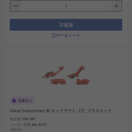
グアウト）の安全手順に不可欠です。 ハスプジョー
は、ロックアウト装置の取り付けポイントを通過
し、 1 つまたは複数の安全南京錠で所定の位置に固
追加
定されます。
データシート
安全用南京錠
安全用南京錠には、さまざまなボディサイズとシャ
ックルサイズが揃っています。 この南京錠は、ロッ
クアウトハスプ / ロックアウト装置とともに使用し
ます。 安全用南京錠は、（ OSHA – Occupational
Safety and Health Administration ）に準拠してい
る必要があります。 従業員 1 名 = 南京錠 1 個 = 鍵 1
本
在庫あり
ロックアウトキット
Ideal Industries 赤 ロックアウト, 1穴, プラスチック
丈夫なキャリングケース入り ロックアウトキット
RS品番
146-981
メーカー型番
KB-0375
は、作業場に必須の用品です。 ロックアウトキット
1個小計：