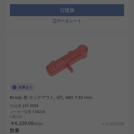
り付けポイントを使用して、南京錠で所定の位置に
固定されます。
追加
データシート
回路ブレーカのロックアウト
MCB （ミニチュア回路ブレーカ）を安全にロック
アウトするために回路ブレーカロックアウトが使用
されます。 電気回路の作業に携わる人に欠かせませ
ん。
ケーブルロックアウト
ケーブルロックアウトは、大型機器での使用に最適
在庫あり
です。 複数のアイテムを分離する必要がある場合な
どです。 ケーブルは機器の周囲に取り付け可能で、
Brady 赤 ロックアウト, 4穴, ABS 7.92 mm
安全南京錠が取り付けられています。
RS品番
237-0558
メーカー型番
170220
1個小計：
ロックアウト用ハスプ（掛け金）
￥6,230.00
(税抜)
￥6,230.00/個
数量
ロックアウト用ハスプは、 LOTO （ロックアウトタ