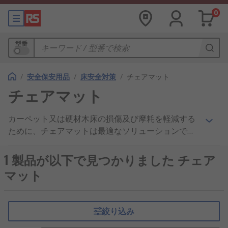
0
型番
/
安全保安用品
/
床安全対策
/
チェアマット
チェアマット
カーペット又は硬材木床の損傷及び摩耗を軽減する
ために、チェアマットは最適なソリューションで
す。このマットはヘビーデューティ素材から作ら
れ、キャスター / 椅子の脚による引っ掻き傷及び衝
1 製品が以下で見つかりました チェア
撃から床を保護します。椅子に座っている作業者が
マット
前後に移動すると、必ず床面の消耗につながりま
す。チェアマットは最も効果的な方法で、職場の床
面積をできるだけ長い間新しく見えるように保ちま
絞り込み
す。 このマットは、硬い床で使用する場合は滑らか