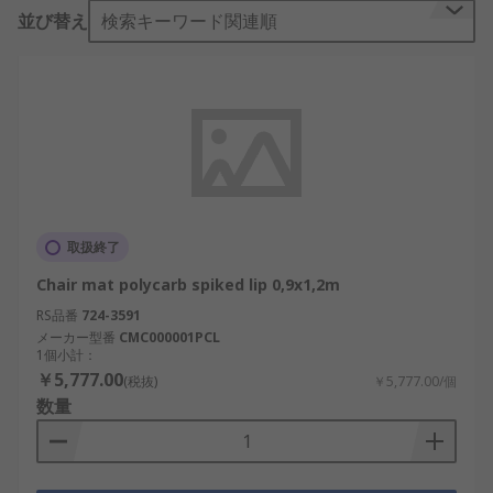
な底で取り付け、カーペット面にしっかり固定する
並び替え
検索キーワード関連順
場合はスパイクグリップで取り付けます。それぞれ
滑り止めが床をしっかりつかみます。 このチェアマ
ットはビニールを使わない素材から作られ、床下暖
房の上でも安全に使用することができます。 このチ
ェアマットは無色透明で、床を素晴らしい状態に保
つようにする専用ソリューションです。
取扱終了
Chair mat polycarb spiked lip 0,9x1,2m
RS品番
724-3591
メーカー型番
CMC000001PCL
1個小計：
￥5,777.00
(税抜)
￥5,777.00/個
数量