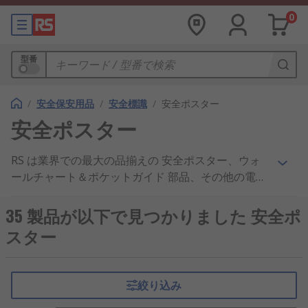
0
型番
/
安全保安用品
/
安全標識
/
安全ポスター
安全ポスター
RS は業界での最大の品揃えの 安全ポスター、ウォ
ールチャート＆ポケットガイド 部品、その他の電気
部品、付属品を提供しています。高い評判を頂いて
いるお得な価格、業界承認の製品、優れたカスタマ
35 製品が以下で見つかりました 安全ポ
ーサービスで、安全ポスター、ウォールチャート＆
スター
ポケットガイド、アクセシビリティ&触覚サイン お
よび 監視＆セキュリティサイン＆ラベル 製品の企
業へのサプライヤとして、当社は広く世界で知られ
絞り込み
ています。 取引関係にあるお客様には、安全ポスタ