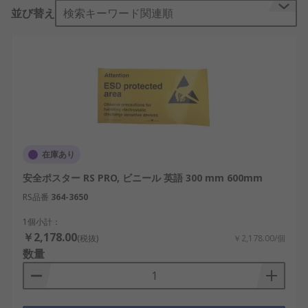
ー、ウォールチャート＆ポケットガイド 製品の在庫
並び替え
検索キーワード関連順
より、8,000円以上無料即日出荷で対応致しており
ます。安全性を考慮して、安全ポスター、ウォール
チャート＆ポケットガイド の全製品は、信頼の置け
るサプライヤとメーカーより調達されますオンライ
ンでご注文される場合、アイテムの画像や説明は、
どの商品を購入しようとしているのか正確に知るの
に役立ちます。安全ポスター、ウォールチャート＆
ポケットガイド あるいは他の電子・工業部品購入に
3万円以上お支払いになる場合は、価格の割引があ
在庫あり
るかも知れません。 RS は、多様な安全ポスター、
安全ポスター RS PRO, ビニール 英語 300 mm 600mm
ウォールチャート＆ポケットガイド の電子・工業製
品の IT、テスト、安全機器 において、より幅広い
RS品番
364-3650
選択肢をご用意しています RSオンラインでは幅広
1個小計：
いラインアップから安全ポスター、ウォールチャー
￥2,178.00
(税抜)
￥2,178.00/個
ト＆ポケットガイド製品がご購入いただけます。安
数量
全ポスター、ウォールチャート＆ポケットガイドの
検索結果からさらに絞り込みを行い、アルファベッ
ト順、価格順、メーカーや在庫状況別に分類。売れ