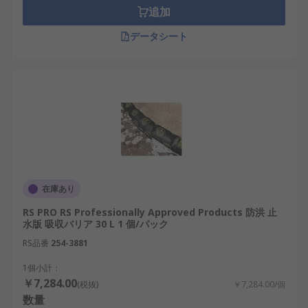
す。マットとパッドはどちらも、広くて 平らな区域
追加
を比較的簡単にカバーできます。
データシート
ただし、 その他にも次のような さまざまなオプシ
ョンがあります。
流出吸収ソックスは吸収性フィラー材の柔軟
なチューブで、 屋内の小規模な流出物の拡散
をすばやく制限できるように設計されていま
す。
さらに長いタイプのソックスは、屋外の大規
模な流出や広い土地 / 水たまりに対する使用を
在庫あり
想定しており、ブームと呼ばれることもあり
RS PRO RS Professionally Approved Products 防洪 止
ます。
水版 吸収バリア 30 L 1 個/パック
吸収シートは、非常に大きなティッシュのよ
RS品番
254-3881
うなもので、 通常は、ティッシュに似たスタ
1個小計：
ック形態で販売されています。 ただし、液体
￥7,284.00
(税抜)
￥7,284.00/個
の吸収力や保持力がはるかに高くなっていま
数量