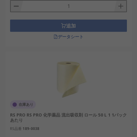
す。
ヘビーデューティ流出吸収ロールは、作業場
や工場で一般的に使用されます。
追加
ケイ酸アルミナ入りの小袋などの 流出吸収パ
ウダーは、 流出した体液、 炭化水素、 工業用
データシート
液体、及び強力な化学薬品の吸収と固化に使
用できます。
ほとんどの流出吸収材製品は、白、 黄色、ま
たは黒 / グレーに色分けされています。白は通
常オイルの流出にのみ適しています。 黒 / グ
レーは「刺激性 / 腐食性化学薬品を除き何で
も」を意味することが多いです。 黄色は刺激
性化学薬品を含め何でも吸収できます。
在庫あり
RS PRO RS PRO 化学薬品 流出吸収剤 ロール 50 L 1 1パック
あたり
RS品番
189-0038