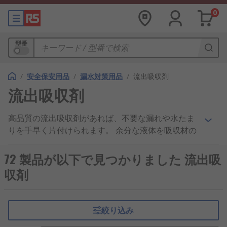
0
型番
/
安全保安用品
/
漏水対策用品
/
流出吸収剤
流出吸収剤
高品質の流出吸収剤があれば、不要な漏れや水たま
りを手早く片付けられます。 余分な液体を吸収材の
コアに吸収して、格段にすばやく簡単に清掃できま
す。 通常、流出吸収剤は、自重の何倍もの液体また
72 製品が以下で見つかりました 流出吸
は油を吸収して保持でき、 しばしばフォークリフト
収剤
やその他の作業車によって操作するのに十分な強度
を備えた高速吸収オープンバックのマット素材を使
用しています。このマットは、全体で手頃な価格に
絞り込み
するため大量購入も可能です。