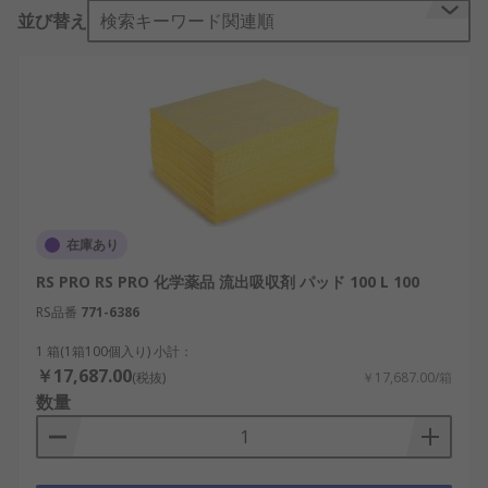
並び替え
検索キーワード関連順
当社では、3M、 Lubetech、 Pyrasorb、RS PROな
ど各社の流出吸収材製品を豊富に取り揃えていま
す。 また、化学薬品の流出、 オイルの流出、 海洋
使用向け、 メンテナンス全般用など、各種の用途向
けの製品があります。
どのようなタイプの流出吸収剤が
ありますか？
在庫あり
流出吸収剤は、非常に幅広い製品タイプおよび用途
RS PRO RS PRO 化学薬品 流出吸収剤 パッド 100 L 100
に対応していますが、 1 つ共通点があります。液体
RS品番
771-6386
が偶発的に漏れた場合、吸収性に優れた設計です。
オイルでも、 危険な化学薬品でも、その他の工業用
1 箱(1箱100個入り) 小計：
液体でも対応する製品があります。
￥17,687.00
(税抜)
￥17,687.00/箱
数量
多くの流出吸収剤はマット、 パッド、又はピローの
形態で販売されています。 これらが急いで投げるだ
けで流出を片付けられる最も便利な形態だからで