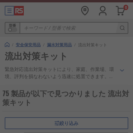
0
型番
/
安全保安用品
/
漏水対策用品
/
流出対策キット
流出対策キット
緊急対応流出対策キットにより、家庭、作業場、環
境、評判を損なわないよう迅速に処置できます。こ
ぼれただけの場合から化学薬品やオイルなどの解決
しにくい漏出まで、いくつかの用途タイプの流出対
75 製品が以下で見つかりました 流出対
策キットを用意しています。不可欠な保護機器と、
策キット
浄水、下水、化学薬品、オイル、その他の危険物質
などの物質ごとに必要な吸収材が付属します。
絞り込み