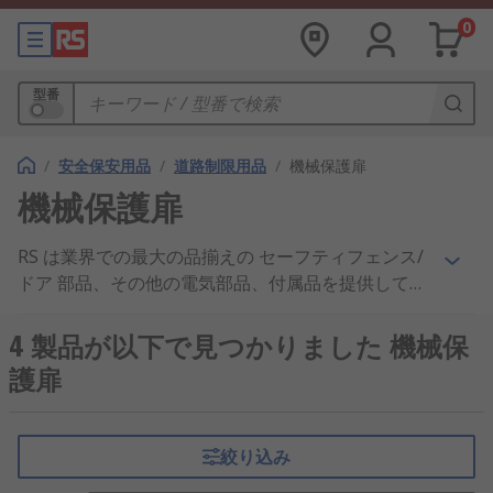
0
型番
/
安全保安用品
/
道路制限用品
/
機械保護扉
機械保護扉
RS は業界での最大の品揃えの セーフティフェンス/
ドア 部品、その他の電気部品、付属品を提供してい
ます。高い評判を頂いているお得な価格、業界承認
の製品、優れたカスタマーサービスで、セーフティ
4 製品が以下で見つかりました 機械保
フェンス/ドア、エッジプロテクタデバイス および
護扉
ソレノイドインターロックスイッチ 製品の企業への
サプライヤとして、当社は広く世界で知られていま
す。 RSオンラインでは幅広いラインアップからセ
絞り込み
ーフティフェンス/ドア製品がご購入いただけます。