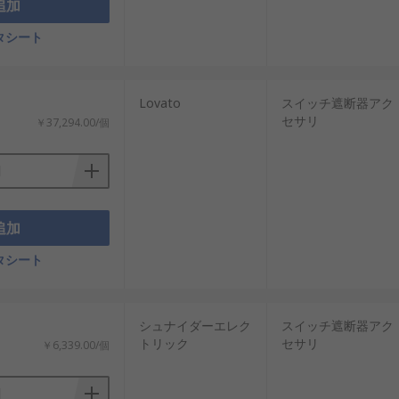
追加
タシート
Lovato
スイッチ遮断器アク
セサリ
￥37,294.00/個
追加
タシート
シュナイダーエレク
スイッチ遮断器アク
トリック
セサリ
￥6,339.00/個