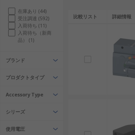
在庫あり (44)
比較リスト
詳細情報
受注調達 (592)
入荷待ち (11)
入荷待ち（新商
品） (1)
ブランド
プロダクトタイプ
Accessory Type
シリーズ
使用電圧