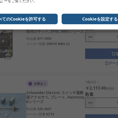
リシ
ーをご覧ください。
1個小計：
在庫あり
べてのCookieを許可する
Cookieを設定する
￥4,616.00
(税抜)
Eaton スイッチ遮断器アクセサリ,
数量
取付けキット, IP65, MBSシリーズ
RS品番
877-7092
メーカー型番
290191 MBS-I2
デー
1個小計：
在庫あり
￥2,113.00
(税抜)
Schneider Electric スイッチ遮断
数量
器アクセサリ, プレート, Harmony
Kシリーズ
RS品番
335-2657
メーカー型番
KZ72