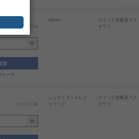
Eaton
スイッチ遮断器アク
セサリ
￥4,616.00/個
追加
タシート
シュナイダーエレク
スイッチ遮断器アク
トリック
セサリ
￥2,113.00/個