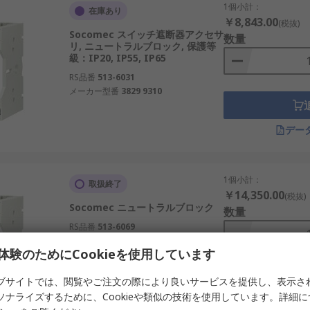
1個小計：
在庫あり
￥8,843.00
(税抜)
Socomec スイッチ遮断器アクセサ
数量
リ, ニュートラルブロック, 保護等
級：IP20, IP55, IP65
RS品番
513-6031
メーカー型番
3829 9310
デー
1個小計：
取扱終了
￥14,350.00
(税抜)
Socomec ニュートラルブロック
数量
RS品番
513-6069
メーカー型番
3829 9339
体験のためにCookieを使用しています
ブサイトでは、閲覧やご注文の際により良いサービスを提供し、表示さ
ソナライズするために、Cookieや類似の技術を使用しています。詳細
デー