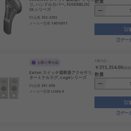
数量
リ, ハンドルカバー, FUSERBLOC
ULシリーズ
RS品番
252-3393
メーカー型番
14010011
デー
1個小計：
お取り寄せ品
￥315,354.00
(税抜
Eaton スイッチ遮断器アクセサリ,
数量
ターミナルラグ, Lug6シリーズ
RS品番
261-658
メーカー型番
LUG6-6
デー