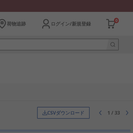
0
荷物追跡
ログイン/新規登録
CSVダウンロード
1
/
33