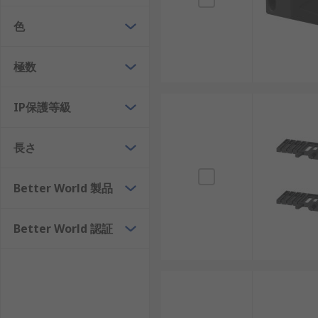
色
極数
IP保護等級
長さ
Better World 製品
Better World 認証