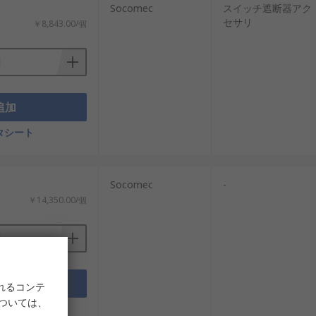
Socomec
スイッチ遮断器アク
セサリ
￥8,843.00/個
追加
タシート
Socomec
-
￥14,350.00/個
追加
れるコンテ
については、
タシート