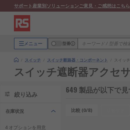
サポート
産業別ソリューション
ご意見・ご感想はこちら
メニュー
型番
/
スイッチ
/
スイッチ断路器・コンポーネント
/
スイッ
スイッチ遮断器アクセ
649 製品が以下
絞り込み
比較 (0/8)
リセット
在庫状況
4 オプションを用意