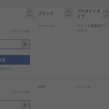
プロダクトタ
ブランド
イプ
シーメンス
スイッチ遮断器アク
セサリ
￥31,076.00/個
追加
タシート
ABB
ハンドル
￥2,372.00/個