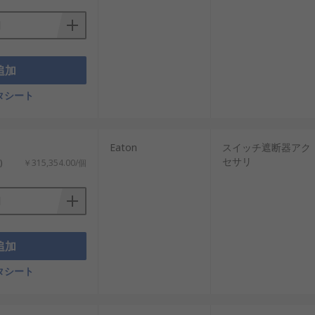
追加
タシート
Eaton
スイッチ遮断器アク
セサリ
)
￥315,354.00/個
追加
タシート