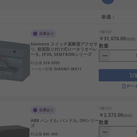
単価：
1個小計：
在庫あり
￥31,076.00
(税抜)
Siemens スイッチ遮断器アクセサ
数量
リ, 前面取り付け式ロータリオペレ
ータ, IP30, SENTRONシリーズ
RS品番
210-9392
メーカー型番
3VA9467-0EK11
デー
1個小計：
在庫あり
￥2,372.00
(税抜)
ABB ハンドル, ハンドル, OHシリー
数量
ズ
RS品番
841-393