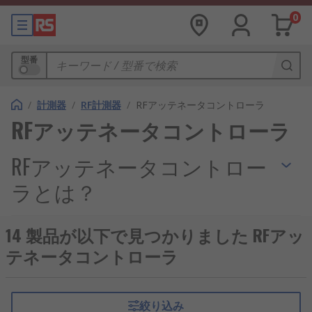
0
型番
/
計測器
/
RF計測器
/
RFアッテネータコントローラ
RFアッテネータコントローラ
RFアッテネータコントロー
ラとは？
RFアッテネータコントローラは、波形を著しく歪ま
14 製品が以下で見つかりました RFアッ
せることなく信号の電力を低下させる
RF計測器
で
テネータコントローラ
す。RFアッテネータは、接続された負荷に適したレ
ベルまで、ソースから供給される電力を弱める、つ
まり「減衰」するように設計された2ポート抵抗ネ
絞り込み
ットワークです。