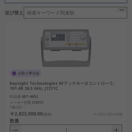
コントローラの種類
並び替え
検索キーワード関連順
RSでは、次のようなさまざまなRFアッテネータコン
トローラの種類を用意しています。
N型
SMA
3.5mm
お取り寄せ品
RSオンラインでは幅広いラインアップからRFアッテ
Keysight Technologies RFアッテネータコントローラ,
ネータコントローラ製品がご購入いただけます。RF
101 dB 26.5 GHz, J7211C
アッテネータコントローラの検索結果からさらに絞
RS品番
687-4652
り込みを行い、アルファベット順、価格順、メーカ
メーカー型番
J7201C
1個小計：
ーや在庫状況別に分類。売れ筋商品からニッチなも
￥2,823,000.00
(税抜)
￥2,823,000.00/個
のまで、素早く、簡単に見つかります。
数量