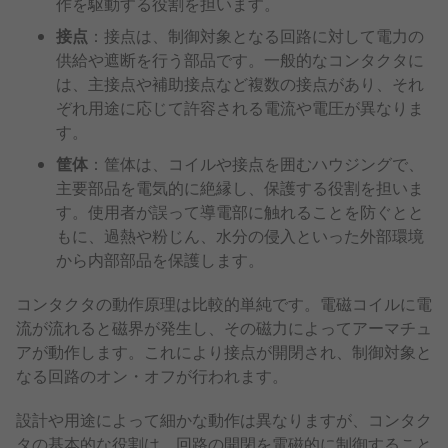
作を駆動する役割を担います。
接点
：接点は、制御対象となる回路に対して電力の
供給や遮断を行う部品です。一般的なコンタクタに
は、主接点や補助接点など複数の接点があり、それ
ぞれ用途に応じて許容される電流や電圧が異なりま
す。
筐体
：筐体は、コイルや接点を囲むハウジングで、
主要部品を電気的に絶縁し、保護する役割を担いま
す。使用者が誤って導電部に触れることを防ぐとと
もに、過熱や粉じん、水分の侵入といった外部環境
から内部部品を保護します。
コンタクタの動作原理は比較的単純です。電磁コイルに電
流が流れると磁界が発生し、その磁力によってアーマチュ
アが動作します。これにより接点が開閉され、制御対象と
なる回路のオン・オフが行われます。
設計や用途によって細かな動作は異なりますが、コンタク
タの基本的な役割は、回路の開閉を電磁的に制御すること