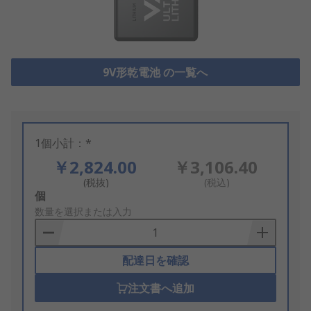
9V形乾電池 の一覧へ
1個小計：*
￥2,824.00
￥3,106.40
(税抜)
(税込)
Add
個
to
数量を選択または入力
Basket
配達日を確認
注文書へ追加