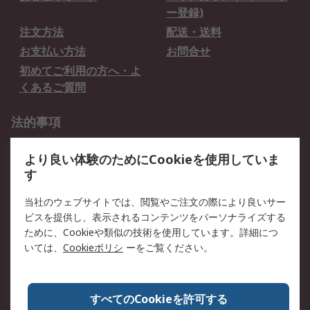
ー登録)
注文方法
配送・送料
お支払い方法
お問合せ
初めてご利用の方へ・よ
くあるご質問
法的事項
プライバシーポリシー
ご利用規約
より良い体験のためにCookieを使用していま
クッキーポリシー
す
RSについて
当社のウェブサイトでは、閲覧やご注文の際により良いサー
ビスを提供し、表示されるコンテンツをパーソナライズする
会社概要
採用情報
ために、Cookieや類似の技術を使用しています。詳細につ
プレスリリース＆お知ら
コーポレートサイト
いては、
Cookieポリシ
ーをご覧ください。
せ
全世界のRS
RSの歴史
すべてのCookieを許可する
ESGへの取り組み（英語）
認証について