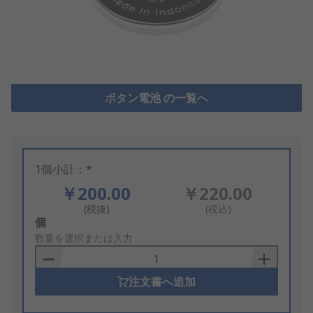
ボタン電池 の一覧へ
1個小計：*
￥200.00
￥220.00
(税抜)
(税込)
Add
個
to
数量を選択または入力
Basket
注文書へ追加