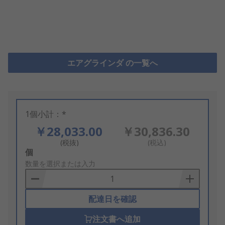
エアグラインダ の一覧へ
1個小計：*
￥28,033.00
￥30,836.30
(税抜)
(税込)
Add
個
to
数量を選択または入力
Basket
配達日を確認
注文書へ追加