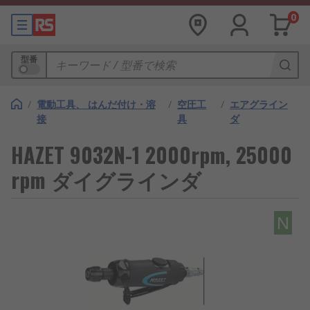
0
型番
/
電動工具、 はんだ付け・溶
/
空圧工
/
エアグライン
接
具
ダ
HAZET 9032N-1 2000rpm, 25000
rpm ダイグラインダ
N