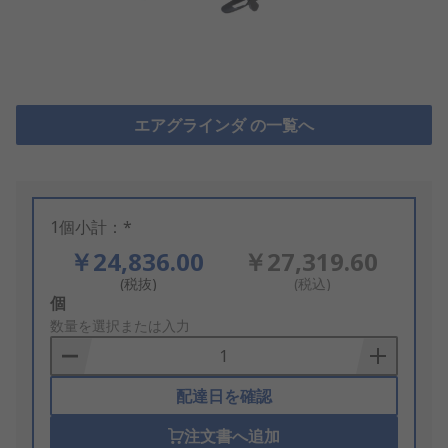
エアグラインダ の一覧へ
1個小計：*
￥24,836.00
￥27,319.60
(税抜)
(税込)
Add
個
to
数量を選択または入力
Basket
配達日を確認
注文書へ追加