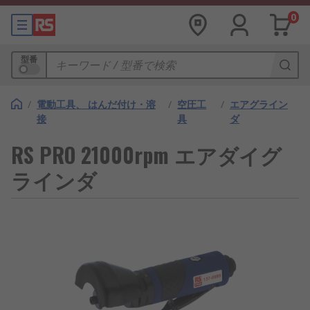
0
型番
/
電動工具、 はんだ付け・溶
/
空圧工
/
エアグライン
接
具
ダ
RS PRO 21000rpm エアダイグ
ラインダ