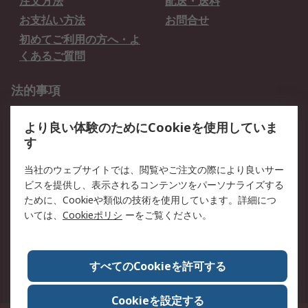
注文方法
配送・送料
お支払い方法
お問合せ
初めてご利用の方へ・よ
くあるご質問
法的事項
プライバシーポリシー
ご利用規約
より良い体験のためにCookieを使用していま
クッキーポリシー
す
RSについて
当社のウェブサイトでは、閲覧やご注文の際により良いサー
ビスを提供し、表示されるコンテンツをパーソナライズする
会社概要
採用情報
ために、Cookieや類似の技術を使用しています。詳細につ
プレスリリース＆お知ら
コーポレートサイト
いては、
Cookieポリシ
ーをご覧ください。
せ
全世界のRS
RSの歴史
すべてのCookieを許可する
ESGへの取り組み（英語）
認証について
Cookieを設定する