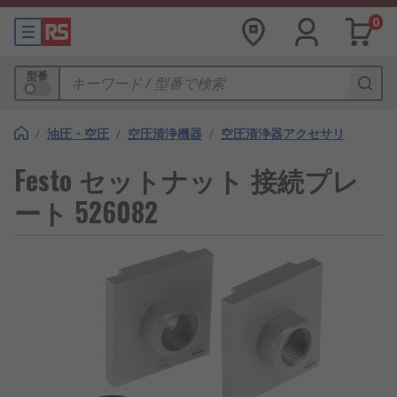
0
型番
/
油圧・空圧
/
空圧清浄機器
/
空圧清浄器アクセサリ
Festo セットナット 接続プレ
ート 526082