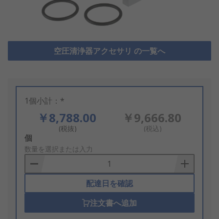
空圧清浄器アクセサリ の一覧へ
1個小計：*
￥8,788.00
￥9,666.80
(税抜)
(税込)
Add
個
to
数量を選択または入力
Basket
配達日を確認
注文書へ追加