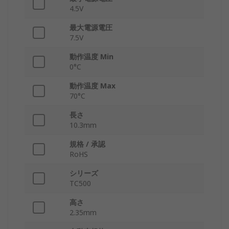
4.5V
最大電源電圧
7.5V
動作温度 Min
0°C
動作温度 Max
70°C
長さ
10.3mm
規格 / 承認
RoHS
シリーズ
TC500
高さ
2.35mm