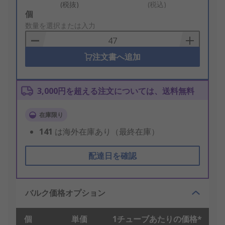
(税抜)
(税込)
Add
個
to
数量を選択または入力
Basket
注文書へ追加
3,000円を超える注文については、送料無料
在庫限り
141
は海外在庫あり（最終在庫）
配達日を確認
バルク価格オプション
個
単価
1チューブあたりの価格*