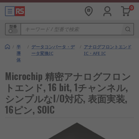
0
型番
/
半
/
データコンバータ・デ
/
アナログフロントエンド
導
ータ変換IC
IC・AFE IC
体
Microchip 精密アナログフロン
トエンド, 16 bit, 1チャンネル,
シンプルなI/O対応, 表面実装,
16ピン, SOIC