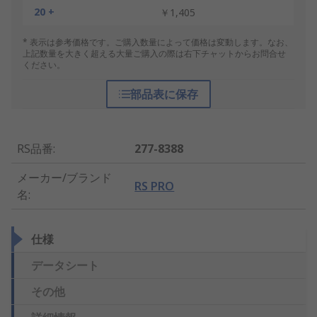
20 +
￥1,405
* 表示は参考価格です。ご購入数量によって価格は変動します。なお、
上記数量を大きく超える大量ご購入の際は右下チャットからお問合せ
ください。
部品表に保存
RS品番
:
277-8388
メーカー/ブランド
RS PRO
名
:
仕様
データシート
その他