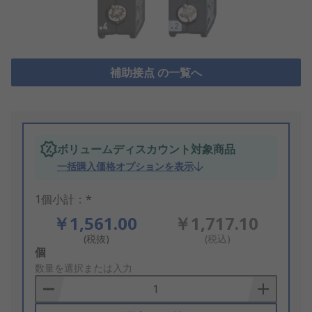
補助接点 の一覧へ
ボリュームディスカウント対象商品
一括購入価格オプションを表示
1個小計：*
￥1,561.00
￥1,717.10
(税抜)
(税込)
Add
個
to
数量を選択または入力
Basket