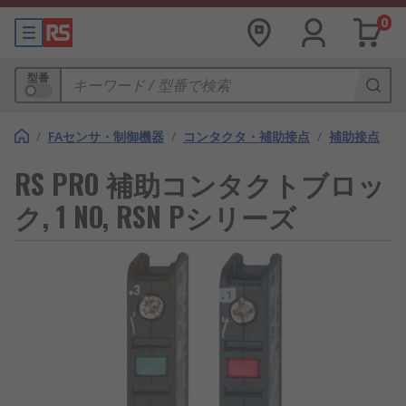
0
型番
/
FAセンサ・制御機器
/
コンタクタ・補助接点
/
補助接点
RS PRO 補助コンタクトブロッ
ク, 1 NO, RSN Pシリーズ