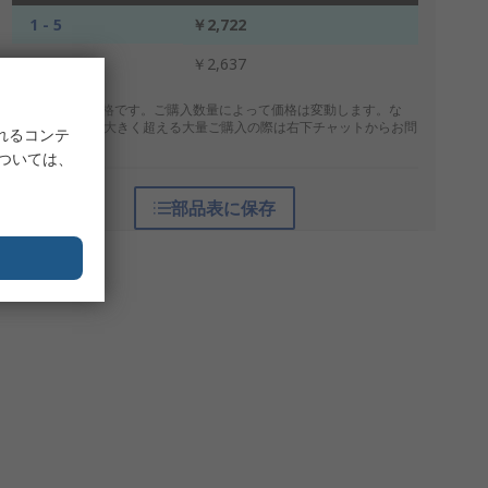
1 - 5
￥2,722
6 +
￥2,637
* 表示は参考価格です。ご購入数量によって価格は変動します。な
お、上記数量を大きく超える大量ご購入の際は右下チャットからお問
れるコンテ
合せください。
については、
部品表に保存