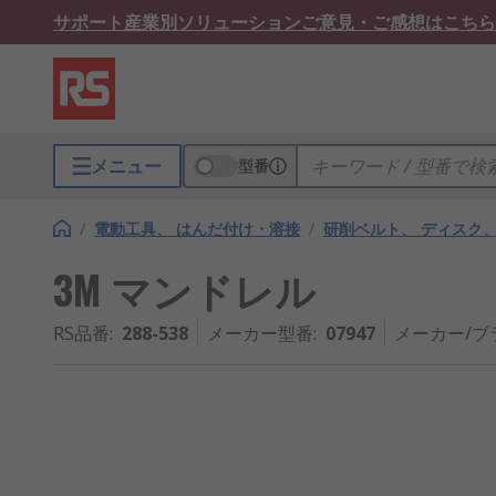
サポート
産業別ソリューション
ご意見・ご感想はこちら
メニュー
型番
/
電動工具、 はんだ付け・溶接
/
研削ベルト、 ディスク
3M マンドレル
RS品番
:
288-538
メーカー型番
:
07947
メーカー/ブ