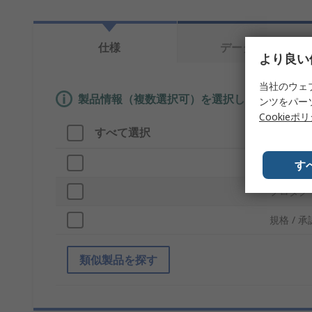
仕様
データシート
より良い
当社のウェ
製品情報（複数選択可）を選択して、類似製品
ンツをパー
Cookieポ
すべて選択
製品情
ブランド
す
プロダク
規格 / 承
類似製品を探す