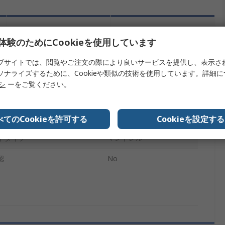
その他
詳細情報
体験のためにCookieを使用しています
ブサイトでは、閲覧やご注文の際により良いサービスを提供し、表示さ
を検索します。
ソナライズするために、Cookieや類似の技術を使用しています。詳細
リシ
ーをご覧ください。
報
内容
3M
べてのCookieを許可する
Cookieを設定する
トタイプ
マンドレル
認
No