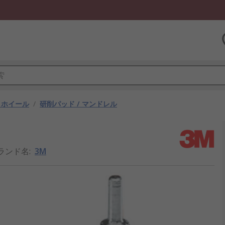
、ホイール
/
研削パッド / マンドレル
ランド名
:
3M