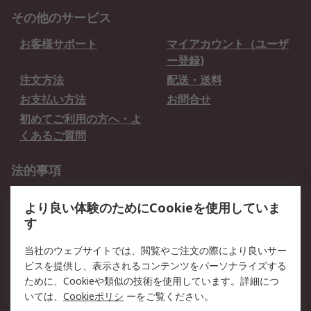
その他のサービス
お客様サポート
マイアカウント（ユーザ
ー登録)
注文方法
配送・送料
お支払い方法
お問合せ
初めてご利用の方へ・よ
くあるご質問
法的事項
プライバシーポリシー
ご利用規約
より良い体験のためにCookieを使用していま
クッキーポリシー
す
RSについて
当社のウェブサイトでは、閲覧やご注文の際により良いサー
ビスを提供し、表示されるコンテンツをパーソナライズする
会社概要
採用情報
ために、Cookieや類似の技術を使用しています。詳細につ
プレスリリース＆お知ら
コーポレートサイト
いては、
Cookieポリシ
ーをご覧ください。