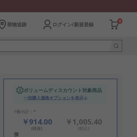
0
荷物追跡
ログイン/新規登録
ボリュームディスカウント対象商品
一括購入価格オプションを表示
1個小計：*
￥914.00
￥1,005.40
(税抜)
(税込)
Add
個