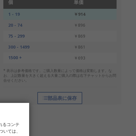
個
単価
1 - 19
￥914
20 - 74
￥896
75 - 299
￥869
300 - 1499
￥861
1500 +
￥693
* 表示は参考価格です。ご購入数量によって価格は変動します。な
お、上記数量を大きく超える大量ご購入の際は右下チャットからお問
合せください。
部品表に保存
れるコンテ
については、