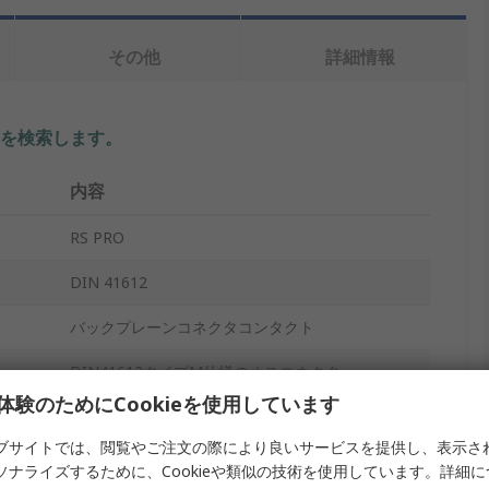
その他
詳細情報
を検索します。
内容
RS PRO
DIN 41612
バックプレーンコネクタコンタクト
DIN41612タイプM仕様のオスコネクタ
体験のためにCookieを使用しています
ライトアングル
ブサイトでは、閲覧やご注文の際により良いサービスを提供し、表示さ
同軸
ソナライズするために、Cookieや類似の技術を使用しています。詳細