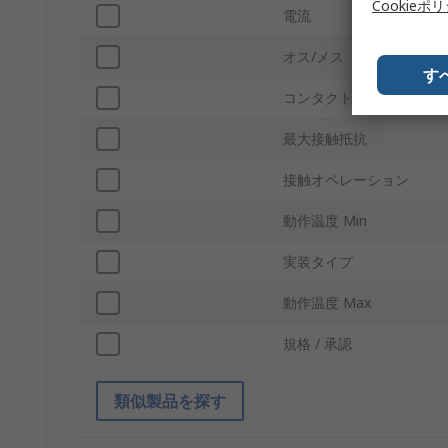
Cookieポ
電流
オス/メス
す
コンタクトポイント材質
最大接触抵抗
接触オペレーション
動作温度 Min
実装タイプ
動作温度 Max
規格 / 承認
類似製品を探す