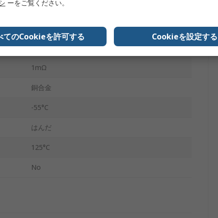
リシ
ーをご覧ください。
20A
オス
べてのCookieを許可する
Cookieを設定する
金
1mΩ
銅合金
-55°C
はんだ
125°C
No