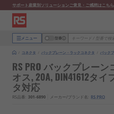
サポート
産業別ソリューション
ご意見・ご感想はこちら
メニュー
型番
/
コネクタ
/
バックプレーン・ラックコネクタ
/
バック
RS PRO バックプレー
オス, 20A, DIN416
タ対応
RS品番
:
301-6890
メーカー/ブランド名
:
RS PRO