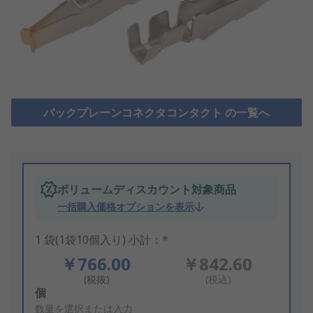
バックプレーンコネクタコンタクト の一覧へ
ボリュームディスカウント対象商品
一括購入価格オプションを表示
1 袋(1袋10個入り) 小計：*
￥766.00
￥842.60
(税抜)
(税込)
Add
個
to
数量を選択または入力