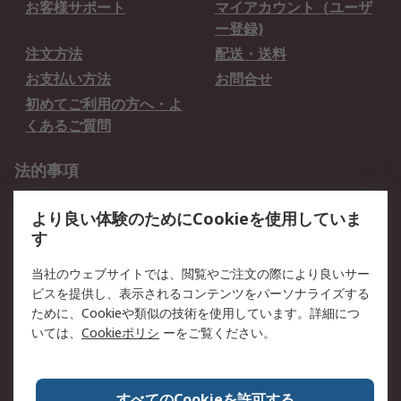
お客様サポート
マイアカウント（ユーザ
ー登録)
注文方法
配送・送料
お支払い方法
お問合せ
初めてご利用の方へ・よ
くあるご質問
法的事項
プライバシーポリシー
ご利用規約
より良い体験のためにCookieを使用していま
クッキーポリシー
す
RSについて
当社のウェブサイトでは、閲覧やご注文の際により良いサー
ビスを提供し、表示されるコンテンツをパーソナライズする
会社概要
採用情報
ために、Cookieや類似の技術を使用しています。詳細につ
プレスリリース＆お知ら
コーポレートサイト
いては、
Cookieポリシ
ーをご覧ください。
せ
全世界のRS
RSの歴史
すべてのCookieを許可する