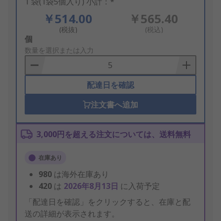
1 袋(1袋5個入り) 小計：*
￥514.00
￥565.40
(税抜)
(税込)
Add
個
to
数量を選択または入力
Basket
配達日を確認
注文書へ追加
3,000円を超える注文については、送料無料
在庫あり
980
は海外在庫あり
420
は
2026年8月13日
に入荷予定
「配達日を確認」をクリックすると、在庫と配
送の詳細が表示されます。