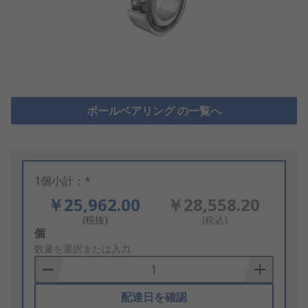
ボールベアリング の一覧へ
1個小計：*
￥25,962.00
￥28,558.20
(税抜)
(税込)
Add
個
to
数量を選択または入力
Basket
配達日を確認