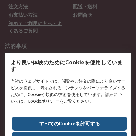
注文方法
配送・送料
お支払い方法
お問合せ
初めてご利用の方へ・よ
くあるご質問
法的事項
プライバシーポリシー
ご利用規約
より良い体験のためにCookieを使用していま
クッキーポリシー
す
RSについて
当社のウェブサイトでは、閲覧やご注文の際により良いサー
ビスを提供し、表示されるコンテンツをパーソナライズする
会社概要
採用情報
ために、Cookieや類似の技術を使用しています。詳細につ
プレスリリース＆お知ら
コーポレートサイト
いては、
Cookieポリシ
ーをご覧ください。
せ
全世界のRS
RSの歴史
すべてのCookieを許可する
ESGへの取り組み（英語）
認証について