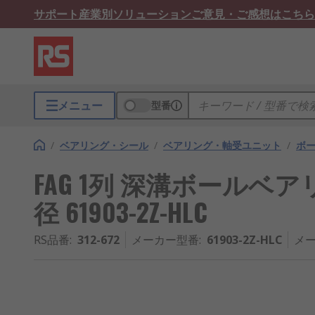
サポート
産業別ソリューション
ご意見・ご感想はこちら
メニュー
型番
/
ベアリング・シール
/
ベアリング・軸受ユニット
/
ボ
FAG 1列 深溝ボールベアリン
径 61903-2Z-HLC
RS品番
:
312-672
メーカー型番
:
61903-2Z-HLC
メー