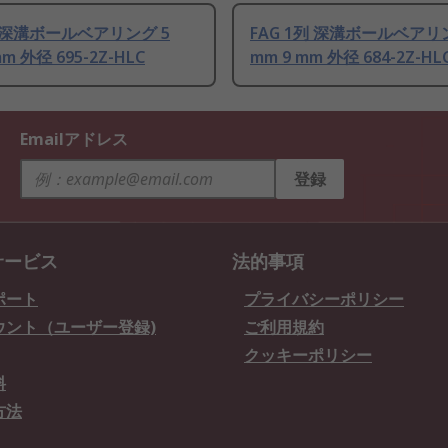
列 深溝ボールベアリング 5
FAG 1列 深溝ボールベアリ
mm 外径 695-2Z-HLC
mm 9 mm 外径 684-2Z-HL
Emailアドレス
登録
サービス
法的事項
ポート
プライバシーポリシー
ウント（ユーザー登録)
ご利用規約
クッキーポリシー
料
方法