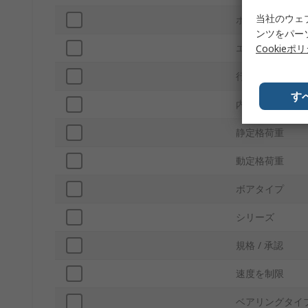
当社のウェ
ボール材質
ンツをパー
エンドタイプ
Cookieポ
行数
す
内部クリアラン
静定格荷重
動定格荷重
ボアタイプ
シリーズ
規格 / 承認
速度を制限
ベアリングタイ