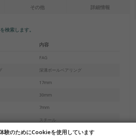
その他
詳細情報
を検索します。
内容
FAG
プ
深溝ボールベアリング
17mm
30mm
7mm
スチール
体験のためにCookieを使用しています
スチール