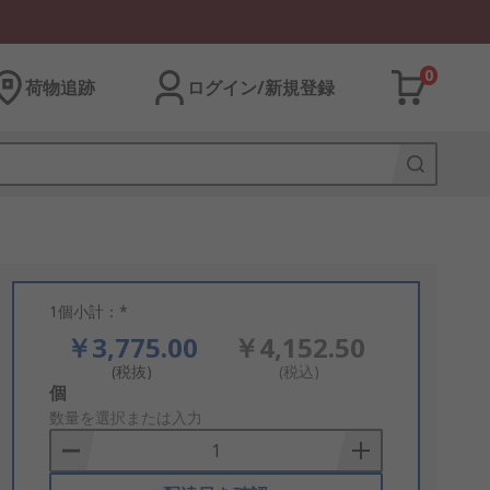
0
荷物追跡
ログイン/新規登録
1個小計：*
￥3,775.00
￥4,152.50
(税抜)
(税込)
Add
個
to
数量を選択または入力
Basket