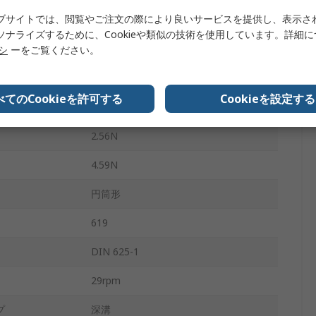
ブサイトでは、閲覧やご注文の際により良いサービスを提供し、表示さ
スチール
ソナライズするために、Cookieや類似の技術を使用しています。詳細
二重シールド
リシ
ーをご覧ください。
1
べてのCookieを許可する
Cookieを設定する
ス
Normal
2.56N
4.59N
円筒形
619
DIN 625-1
29rpm
プ
深溝