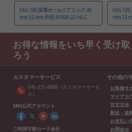
FAG 1列 深溝ボールベアリング 40
FAG 1
mm 52 mm 外径 61808-2Z-HLC
mm 13 
お得な情報をいち早く受け取
ろう
カスタマーサービス
その他の
045-335-8888（カスタマーサービ
お客様サ
ス）
マイアカ
注文方法
SNS公式アカウント
配送・送
お支払い
ご利用可能カード会社
お問合せ