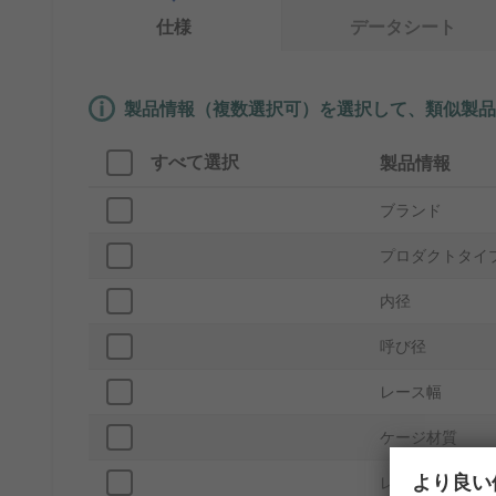
仕様
データシート
製品情報（複数選択可）を選択して、類似製品
すべて選択
製品情報
ブランド
プロダクトタイ
内径
呼び径
レース幅
ケージ材質
より良い
レース素材