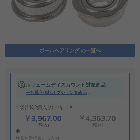
ボールベアリング の一覧へ
ボリュームディスカウント対象商品
一括購入価格オプションを表示
1 袋(1袋2個入り) 小計：*
￥3,967.00
￥4,363.70
(税抜)
(税込)
Add
個
to
数量を選択または入力