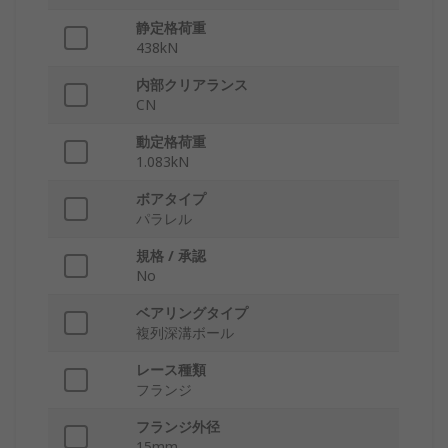
静定格荷重
438kN
内部クリアランス
CN
動定格荷重
1.083kN
ボアタイプ
パラレル
規格 / 承認
No
ベアリングタイプ
複列深溝ボール
レース種類
フランジ
フランジ外径
15mm