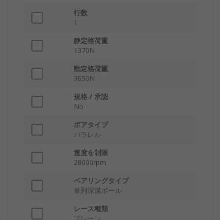
行数
1
静定格荷重
1370N
動定格荷重
3650N
規格 / 承認
No
ボアタイプ
パラレル
速度を制限
28000rpm
ベアリングタイプ
単列深溝ボール
レース種類
プレーン