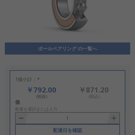
ボールベアリング の一覧へ
1個小計：*
￥792.00
￥871.20
(税抜)
(税込)
Add
個
to
数量を選択または入力
Basket
配達日を確認