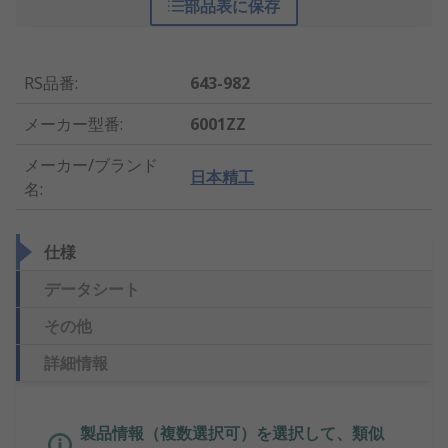
部品表に保存
RS品番
:
643-982
メーカー型番
:
6001ZZ
メーカー/ブランド
日本精工
名
:
仕様
データシート
その他
詳細情報
製品情報（複数選択可）を選択して、類似