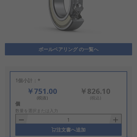
ボールベアリング の一覧へ
1個小計：*
￥751.00
￥826.10
(税抜)
(税込)
Add
個
to
数量を選択または入力
Basket
注文書へ追加