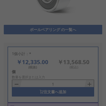
ボールベアリング の一覧へ
1個小計：*
￥12,335.00
￥13,568.50
(税抜)
(税込)
Add
個
to
数量を選択または入力
Basket
注文書へ追加