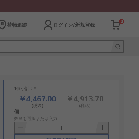
0
荷物追跡
ログイン/新規登録
1個小計：*
￥4,467.00
￥4,913.70
(税抜)
(税込)
Add
個
to
数量を選択または入力
Basket