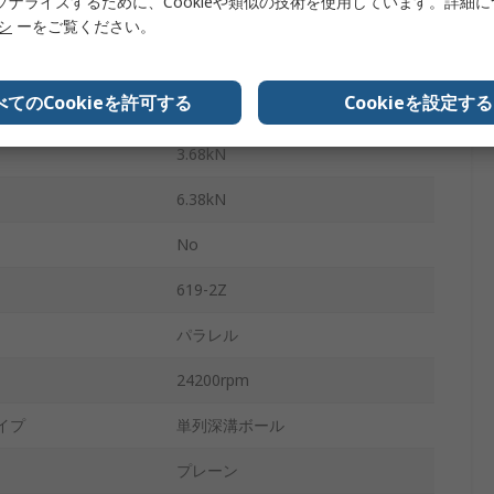
ソナライズするために、Cookieや類似の技術を使用しています。詳細
クローズ
リシ
ーをご覧ください。
1
べてのCookieを許可する
Cookieを設定する
ンス
CN
3.68kN
6.38kN
No
619-2Z
パラレル
24200rpm
イプ
単列深溝ボール
プレーン