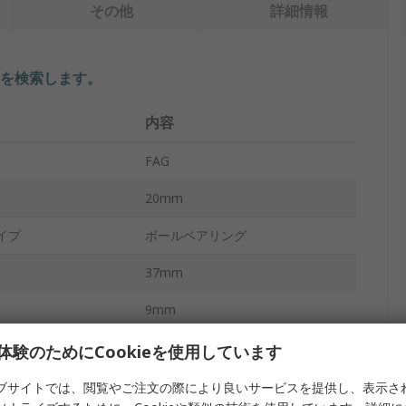
その他
詳細情報
を検索します。
内容
FAG
20mm
イプ
ボールベアリング
37mm
9mm
スチール
体験のためにCookieを使用しています
スチール
ブサイトでは、閲覧やご注文の際により良いサービスを提供し、表示さ