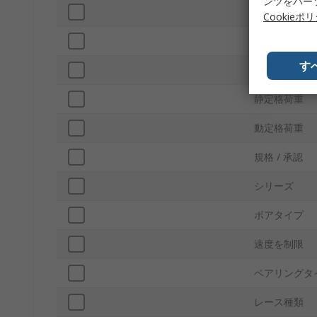
ンツをパー
エンドタイプ
Cookieポ
行数
す
内部クリアラ
静定格荷重
動定格荷重
規格 / 承認
シリーズ
ボアタイプ
速度を制限
ベアリングタ
レース種類