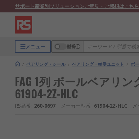
サポート
産業別ソリューション
ご意見・ご感想はこちら
メニュー
型番
/
ベアリング・シール
/
ベアリング・軸受ユニット
/
ボ
FAG 1列 ボールベアリング 
61904-2Z-HLC
RS品番
:
260-0697
メーカー型番
:
61904-2Z-HLC
メ