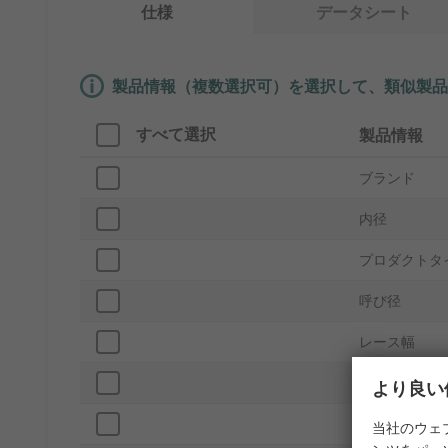
仕様
データシート
製品情報（複数選択可）を選択して、類似製品
すべて選択
製品情報
ブランド
内径
プロダクトタ
呼び径
レース幅
ケージ材質
より良い
ボール材質
当社のウェ