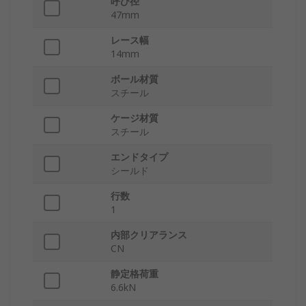
呼び径
47mm
レース幅
14mm
ボール材質
スチール
ケージ材質
スチール
エンドタイプ
シールド
行数
1
内部クリアランス
CN
静定格荷重
6.6kN