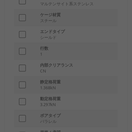
マルテンサイト系ステンレス
ケージ材質
スチール
エンドタイプ
シールド
行数
1
内部クリアランス
CN
静定格荷重
1.368kN
動定格荷重
3.297kN
ボアタイプ
パラレル