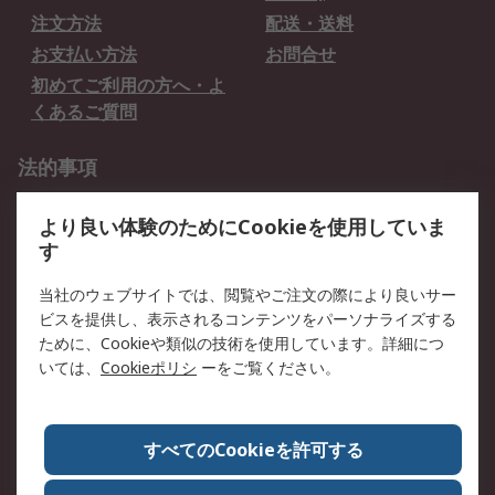
注文方法
配送・送料
お支払い方法
お問合せ
初めてご利用の方へ・よ
くあるご質問
法的事項
プライバシーポリシー
ご利用規約
より良い体験のためにCookieを使用していま
クッキーポリシー
す
RSについて
当社のウェブサイトでは、閲覧やご注文の際により良いサー
ビスを提供し、表示されるコンテンツをパーソナライズする
会社概要
採用情報
ために、Cookieや類似の技術を使用しています。詳細につ
プレスリリース＆お知ら
コーポレートサイト
いては、
Cookieポリシ
ーをご覧ください。
せ
全世界のRS
RSの歴史
すべてのCookieを許可する
ESGへの取り組み（英語）
認証について