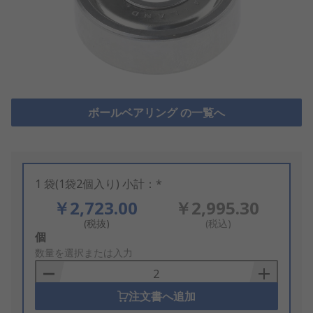
ボールベアリング の一覧へ
1 袋(1袋2個入り) 小計：*
￥2,723.00
￥2,995.30
(税抜)
(税込)
Add
個
to
数量を選択または入力
Basket
注文書へ追加