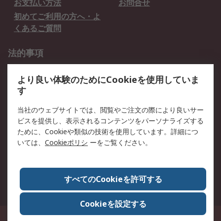
お支払い方法
お問合せ
初めてご利用の方へ・よ
くあるご質問
法的事項
プライバシーポリシー
ご利用規約
より良い体験のためにCookieを使用していま
クッキーポリシー
す
RSについて
当社のウェブサイトでは、閲覧やご注文の際により良いサー
ビスを提供し、表示されるコンテンツをパーソナライズする
会社概要
採用情報
ために、Cookieや類似の技術を使用しています。詳細につ
プレスリリース＆お知ら
コーポレートサイト
いては、
Cookieポリシ
ーをご覧ください。
せ
全世界のRS
RSの歴史
すべてのCookieを許可する
ESGへの取り組み（英語）
認証について
Cookieを設定する
〒240-0005 神奈川県横浜市保土ヶ谷区神戸町134番地 横浜ビジネスパーク ウ