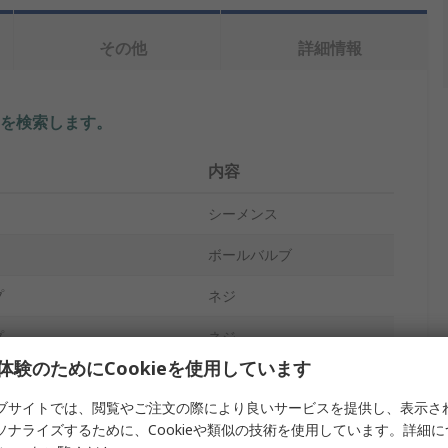
その他
詳細情報
を検索します。
内容
シーメンス
ボールバルブ
プ
ネジ
プ
ネジ
体験のためにCookieを使用しています
ボール
ブサイトでは、閲覧やご注文の際により良いサービスを提供し、表示さ
イズ
1/2 in G
ソナライズするために、Cookieや類似の技術を使用しています。詳細