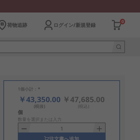
0
荷物追跡
ログイン/新規登録
1個小計：*
￥43,350.00
￥47,685.00
(税抜)
(税込)
Add
個
to
数量を選択または入力
Basket
注文書へ追加