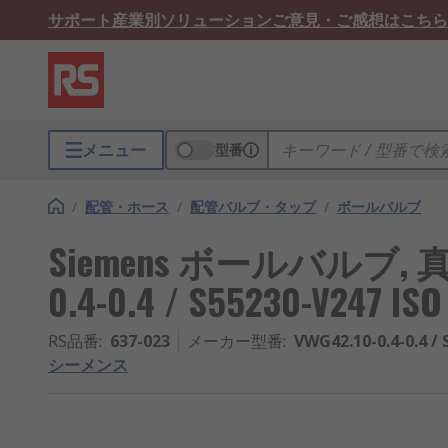
サポート
産業別ソリューション
ご意見・ご感想はこちら
メニュー
型番
/
配管・ホース
/
配管バルブ・タップ
/
ボールバルブ
Siemens ボールバルブ, 真
0.4-0.4 / S55230-V247 ISO
RS品番
:
637-023
メーカー型番
:
VWG42.10-0.4-0.4 /
シーメンス