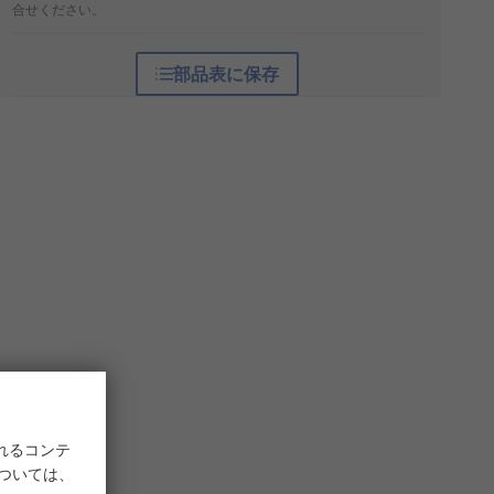
合せください。
部品表に保存
れるコンテ
については、