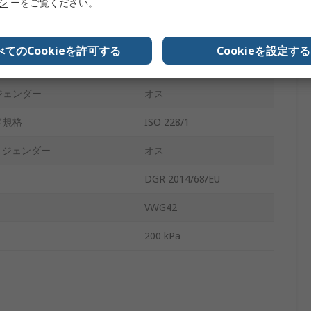
リシ
ーをご覧ください。
サイズ
1/2 in G
真鍮
べてのCookieを許可する
Cookieを設定する
ISO 228/1
ジェンダー
オス
ド規格
ISO 228/1
 ジェンダー
オス
DGR 2014/68/EU
VWG42
200 kPa