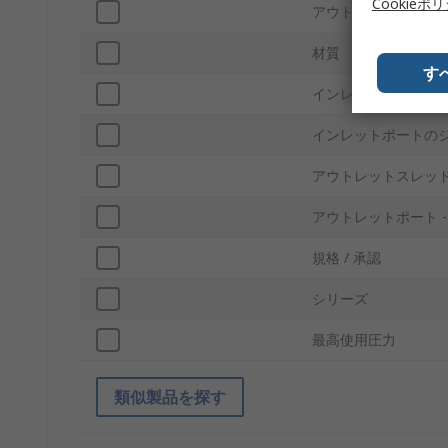
Cookieポ
アウトレットポート
材質
す
インレットねじ規格
インレットポートの
アウトレットスレッ
アウトレットポート -
規格 / 承認
シリーズ
最高使用圧力
類似製品を探す