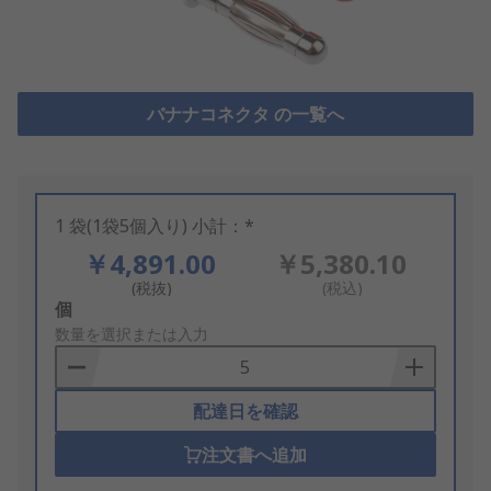
バナナコネクタ の一覧へ
1 袋(1袋5個入り) 小計：*
￥4,891.00
￥5,380.10
(税抜)
(税込)
Add
個
to
数量を選択または入力
Basket
配達日を確認
注文書へ追加