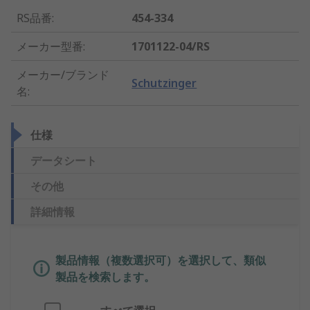
RS品番
:
454-334
メーカー型番
:
1701122-04/RS
メーカー/ブランド
Schutzinger
名
:
仕様
データシート
その他
詳細情報
製品情報（複数選択可）を選択して、類似
製品を検索します。