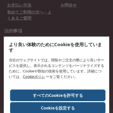
お支払い方法
お問合せ
初めてご利用の方へ・よ
くあるご質問
法的事項
プライバシーポリシー
ご利用規約
より良い体験のためにCookieを使用していま
クッキーポリシー
す
RSについて
当社のウェブサイトでは、閲覧やご注文の際により良いサー
ビスを提供し、表示されるコンテンツをパーソナライズする
会社概要
採用情報
ために、Cookieや類似の技術を使用しています。詳細につ
プレスリリース＆お知ら
コーポレートサイト
いては、
Cookieポリシ
ーをご覧ください。
せ
全世界のRS
RSの歴史
すべてのCookieを許可する
ESGへの取り組み（英語）
認証について
Cookieを設定する