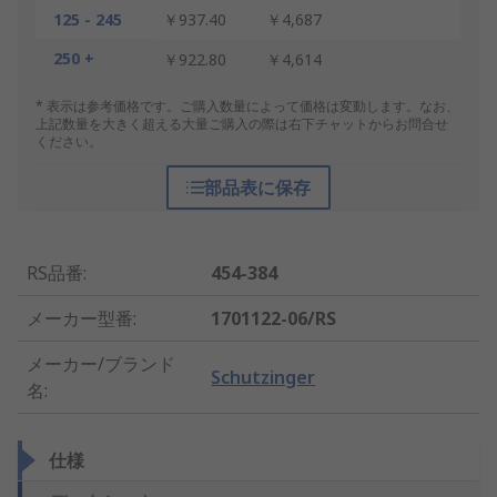
125 - 245
￥937.40
￥4,687
250 +
￥922.80
￥4,614
* 表示は参考価格です。ご購入数量によって価格は変動します。なお、
上記数量を大きく超える大量ご購入の際は右下チャットからお問合せ
ください。
部品表に保存
RS品番
:
454-384
メーカー型番
:
1701122-06/RS
メーカー/ブランド
Schutzinger
名
:
仕様