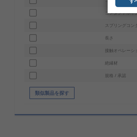
コネクタサイズ
す
コンタクトポイ
スプリングコン
長さ
接触オペレーシ
絶縁材
規格 / 承認
類似製品を探す