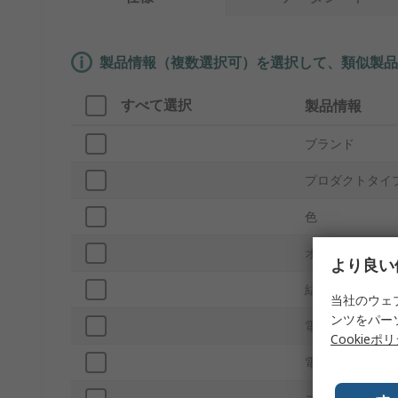
製品情報（複数選択可）を選択して、類似製品
すべて選択
製品情報
ブランド
プロダクトタイ
色
オス/メス
より良い
結線方法
当社のウェ
ンツをパー
電流
Cookieポ
電圧