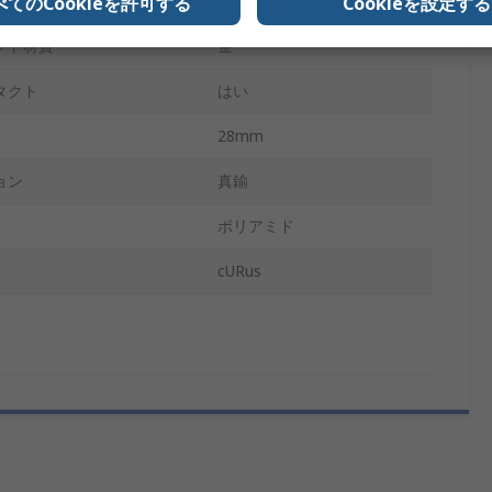
バナナソケット
べてのCookieを許可する
Cookieを設定する
ント材質
金
タクト
はい
28mm
ョン
真鍮
ポリアミド
cURus