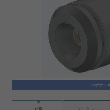
バナナコネ
仕様
データシート