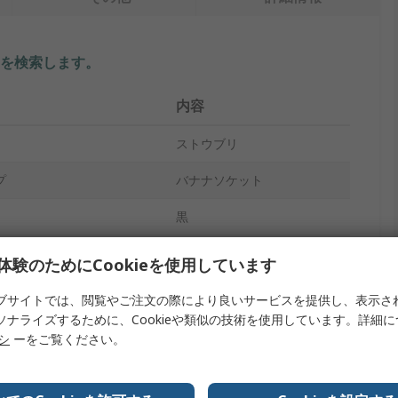
を検索します。
内容
ストウブリ
プ
バナナソケット
黒
メス
体験のためにCookieを使用しています
タブ
ブサイトでは、閲覧やご注文の際により良いサービスを提供し、表示さ
ソナライズするために、Cookieや類似の技術を使用しています。詳細
10A
リシ
ーをご覧ください。
600V