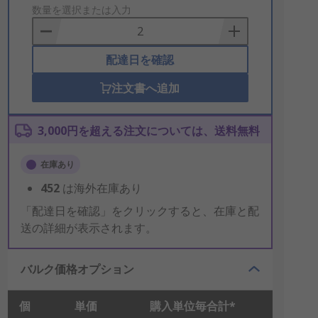
to
数量を選択または入力
Basket
配達日を確認
注文書へ追加
3,000円を超える注文については、送料無料
在庫あり
452
は海外在庫あり
「配達日を確認」をクリックすると、在庫と配
送の詳細が表示されます。
バルク価格オプション
個
単価
購入単位毎合計*