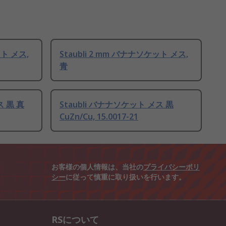
ット メス,
Staubli 2 mm バナナソケット メス,
青
ス 黒 真
Staubli バナナソケット メス 黒
CuZn/Cu, 15.0017-21
お客様の個人情報は、当社の
プライバシーポリ
シー
に従って慎重に取り扱いを行います。
RSについて