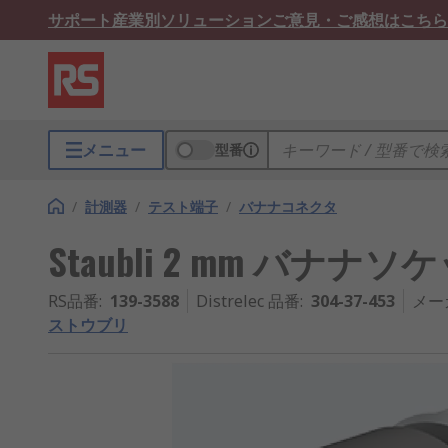
サポート
産業別ソリューション
ご意見・ご感想はこちら
メニュー
型番
/
計測器
/
テスト端子
/
バナナコネクタ
Staubli 2 mm バナナソケ
RS品番
:
139-3588
Distrelec 品番
:
304-37-453
メー
ストウブリ