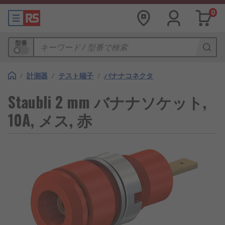
0
型番
/
計測器
/
テスト端子
/
バナナコネクタ
Staubli 2 mm バナナソケット,
10A, メス, 赤