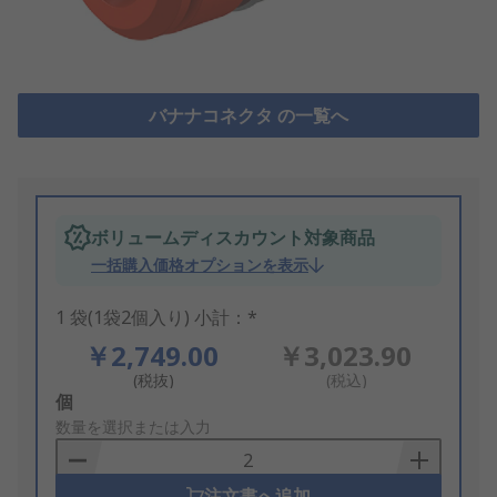
バナナコネクタ の一覧へ
ボリュームディスカウント対象商品
一括購入価格オプションを表示
1 袋(1袋2個入り) 小計：*
￥2,749.00
￥3,023.90
(税抜)
(税込)
Add
個
to
数量を選択または入力
Basket
注文書へ追加