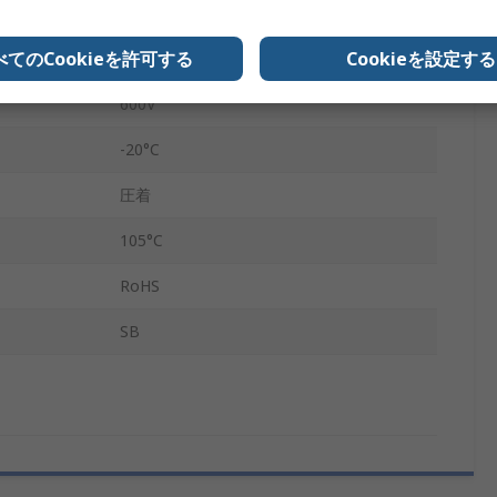
銅
べてのCookieを許可する
Cookieを設定する
オス
600V
-20°C
圧着
105°C
RoHS
SB