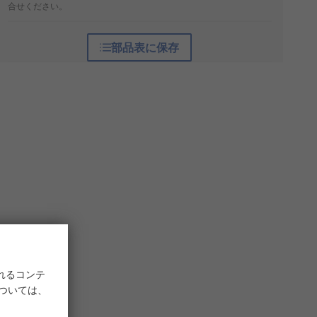
合せください。
部品表に保存
れるコンテ
については、