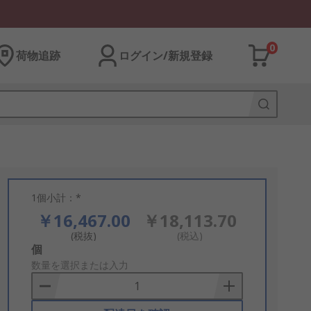
0
荷物追跡
ログイン/新規登録
1個小計：*
￥16,467.00
￥18,113.70
(税抜)
(税込)
Add
個
to
数量を選択または入力
Basket