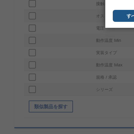
接触オペレーション
す
オス・メス
電圧
動作温度 Min
実装タイプ
動作温度 Max
規格 / 承認
シリーズ
類似製品を探す