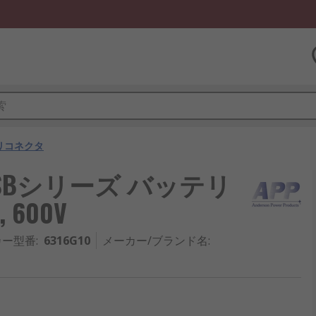
リコネクタ
ucts SBシリーズ バッテリ
 600V
カー型番
:
6316G10
メーカー/ブランド名
: