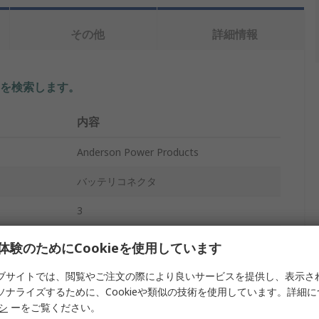
その他
詳細情報
を検索します。
内容
Anderson Power Products
バッテリコネクタ
3
175A
体験のためにCookieを使用しています
ケーブル
ブサイトでは、閲覧やご注文の際により良いサービスを提供し、表示さ
ソナライズするために、Cookieや類似の技術を使用しています。詳細
ポリカーボネート
リシ
ーをご覧ください。