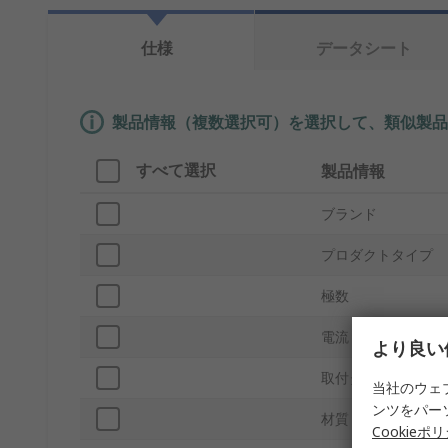
仕様
データシート
製品情報（複数選択可）を選択して、類似製品
すべて選択
製品情報
ブランド
プロダクトタイプ
極数
電流
より良い
取付タイプ
当社のウェ
ンツをパー
材質
Cookieポ