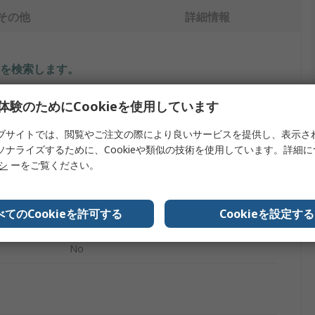
その他
詳細情報
を検索します。
内容
体験のためにCookieを使用しています
Anderson Power Products
ブサイトでは、閲覧やご注文の際により良いサービスを提供し、表示さ
ソナライズするために、Cookieや類似の技術を使用しています。詳細
バッテリコネクタ
リシ
ーをご覧ください。
2
べてのCookieを許可する
Cookieを設定する
ペンタイプナイフ
No