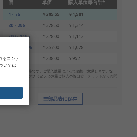
個
単価
購入単位毎合計*
4 - 76
￥395.25
￥1,581
80 - 296
￥328.50
￥1,314
300 - 1196
￥278.00
￥1,112
1200 - 2396
￥257.00
￥1,028
2400 +
れるコンテ
￥238.00
￥952
については、
* 表示は参考価格です。ご購入数量によって価格は変動します。な
お、上記数量を大きく超える大量ご購入の際は右下チャットからお問
合せください。
部品表に保存