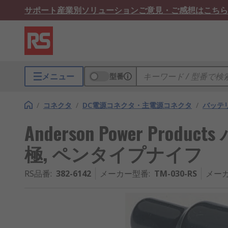
サポート
産業別ソリューション
ご意見・ご感想はこちら
メニュー
型番
/
コネクタ
/
DC電源コネクタ・主電源コネクタ
/
バッテ
Anderson Power Prod
極, ペンタイプナイフ
RS品番
:
382-6142
メーカー型番
:
TM-030-RS
メー