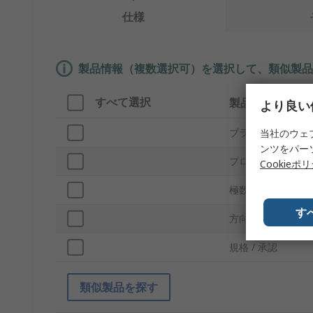
仕様
製品情報（複数選択可）を選択して、類似製品
すべて選択
製品情報
より良い
ブランド
当社のウェ
ンツをパー
プロダクトタイプ
Cookieポ
極数
す
方向
規格 / 承認
類似製品を探す