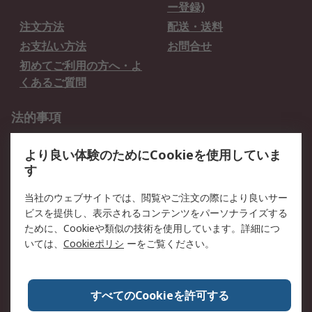
ー登録)
注文方法
配送・送料
お支払い方法
お問合せ
初めてご利用の方へ・よ
くあるご質問
法的事項
プライバシーポリシー
ご利用規約
より良い体験のためにCookieを使用していま
クッキーポリシー
す
RSについて
当社のウェブサイトでは、閲覧やご注文の際により良いサー
ビスを提供し、表示されるコンテンツをパーソナライズする
会社概要
採用情報
ために、Cookieや類似の技術を使用しています。詳細につ
プレスリリース＆お知ら
コーポレートサイト
いては、
Cookieポリシ
ーをご覧ください。
せ
全世界のRS
RSの歴史
すべてのCookieを許可する
ESGへの取り組み（英語）
認証について