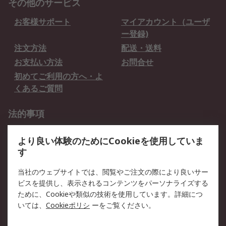
その他のサービス
お客様サポート
マイアカウント（ユーザ
ー登録)
注文方法
配送・送料
お支払い方法
お問合せ
初めてご利用の方へ・よ
くあるご質問
法的事項
プライバシーポリシー
ご利用規約
より良い体験のためにCookieを使用していま
クッキーポリシー
す
RSについて
当社のウェブサイトでは、閲覧やご注文の際により良いサー
ビスを提供し、表示されるコンテンツをパーソナライズする
会社概要
採用情報
ために、Cookieや類似の技術を使用しています。詳細につ
プレスリリース＆お知ら
コーポレートサイト
いては、
Cookieポリシ
ーをご覧ください。
せ