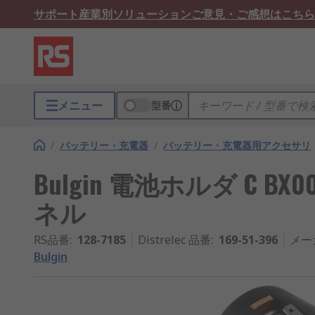
サポート
産業別ソリューション
ご意見・ご感想はこちら
メニュー
型番
/
バッテリー・充電器
/
バッテリー・充電器用アクセサリ
Bulgin 電池ホルダ C BX0
ネル
RS品番
:
128-7185
Distrelec 品番
:
169-51-396
メー
Bulgin