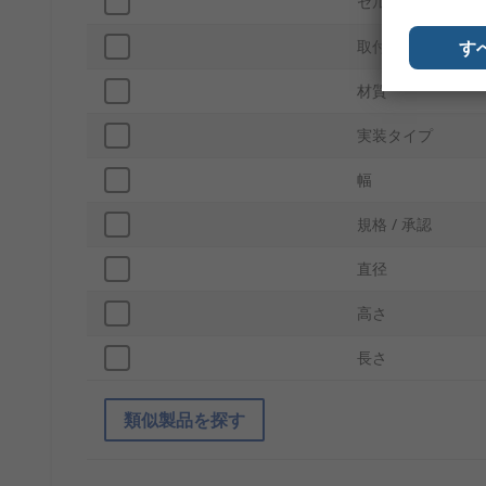
セルの数
す
取付タイプ
材質
実装タイプ
幅
規格 / 承認
直径
高さ
長さ
類似製品を探す