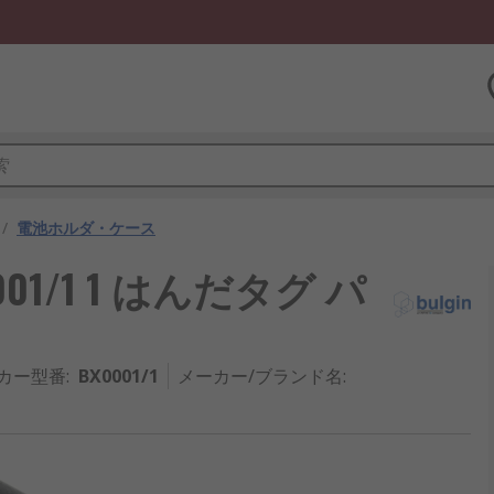
/
電池ホルダ・ケース
001/1 1 はんだタグ パ
カー型番
:
BX0001/1
メーカー/ブランド名
: