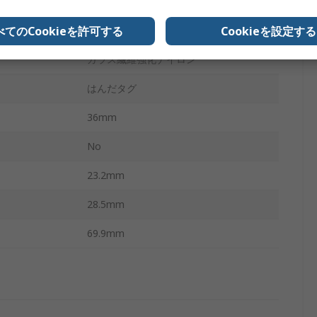
1
べてのCookieを許可する
Cookieを設定する
パネル
ガラス繊維強化ナイロン
はんだタグ
36mm
No
23.2mm
28.5mm
69.9mm