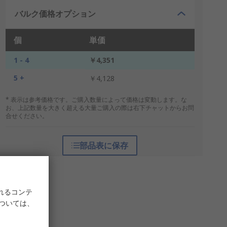
バルク価格オプション
個
単価
1 - 4
￥4,351
5 +
￥4,128
* 表示は参考価格です。ご購入数量によって価格は変動します。な
お、上記数量を大きく超える大量ご購入の際は右下チャットからお問
合せください。
部品表に保存
れるコンテ
については、