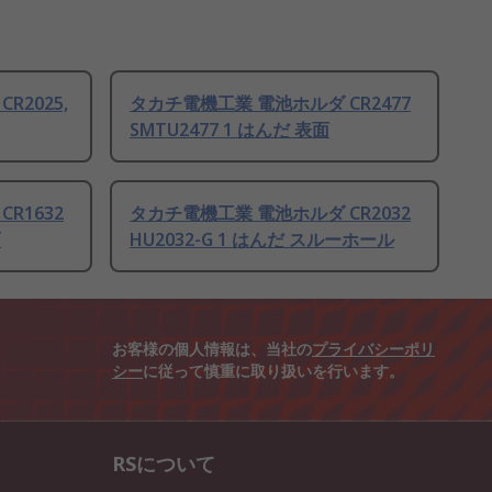
R2025,
タカチ電機工業 電池ホルダ CR2477
SMTU2477 1 はんだ 表面
R1632
タカチ電機工業 電池ホルダ CR2032
面
HU2032-G 1 はんだ スルーホール
お客様の個人情報は、当社の
プライバシーポリ
シー
に従って慎重に取り扱いを行います。
RSについて