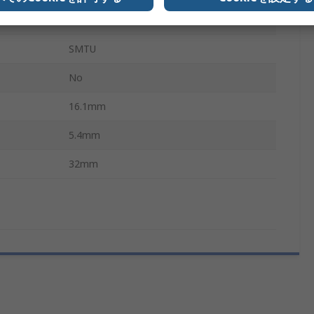
ボタン
SMTU
No
16.1mm
5.4mm
32mm