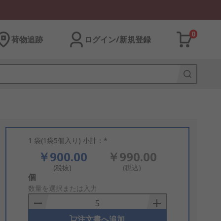
0
荷物追跡
ログイン/新規登録
1 袋(1袋5個入り) 小計：*
￥900.00
￥990.00
(税抜)
(税込)
Add
個
to
数量を選択または入力
Basket
注文書へ追加