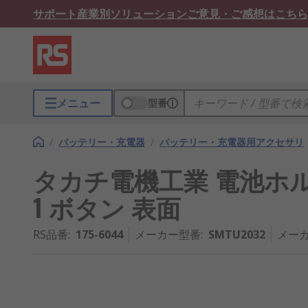
サポート
産業別ソリューション
ご意見・ご感想はこちら
メニュー
型番
/
バッテリー・充電器
/
バッテリー・充電器用アクセサリ
タカチ電機工業 電池ホルダ C
1 ボタン 表面
RS品番
:
175-6044
メーカー型番
:
SMTU2032
メーカ