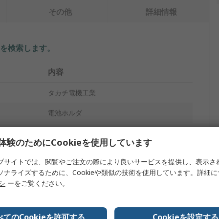
その他
詳細情報
を検索します。
内容
タカチ電機工業
電池ホルダ
CR2032
体験のためにCookieを使用しています
電池ホルダ
ブサイトでは、閲覧やご注文の際により良いサービスを提供し、表示さ
ソナライズするために、Cookieや類似の技術を使用しています。詳細
1
リシ
ーをご覧ください。
表面
ガラス繊維入り液晶ポリマー
べてのCookieを許可する
Cookieを設定する