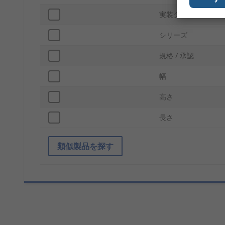
実装タイプ
シリーズ
規格 / 承認
幅
高さ
長さ
類似製品を探す