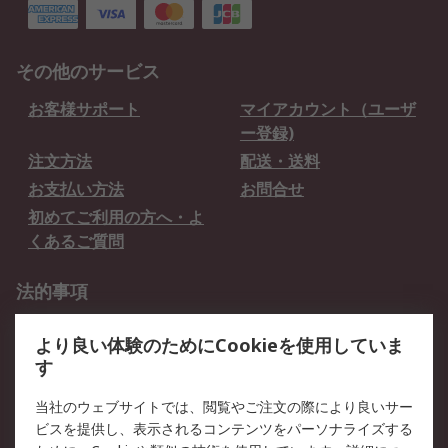
その他のサービス
お客様サポート
マイアカウント（ユーザ
ー登録)
注文方法
配送・送料
お支払い方法
お問合せ
初めてご利用の方へ・よ
くあるご質問
法的事項
プライバシーポリシー
ご利用規約
より良い体験のためにCookieを使用していま
クッキーポリシー
す
RSについて
当社のウェブサイトでは、閲覧やご注文の際により良いサー
ビスを提供し、表示されるコンテンツをパーソナライズする
会社概要
採用情報